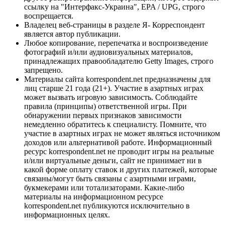
ссылку на "Интерфакс-Украина", EPA / UPG, строго
воспрещается.
Владелец веб-страницы в разделе Я- Корреспондент
является автор публикации.
Любое копирование, перепечатка и воспроизведение
фотографий и/или аудиовизуальных материалов,
принадлежащих правообладателю Getty Images, строго
запрещено.
Материалы сайта korrespondent.net предназначены для
лиц старше 21 года (21+). Участие в азартных играх
может вызвать игровую зависимость. Соблюдайте
правила (принципы) ответственной игры. При
обнаружении первых признаков зависимости
немедленно обратитесь к специалисту. Помните, что
участие в азартных играх не может являться источником
доходов или альтернативой работе. Информационный
ресурс korrespondent.net не проводит игры на реальные
и/или виртуальные деньги, сайт не принимает ни в
какой форме оплату ставок и других платежей, которые
связаны/могут быть связаны с азартными играми,
букмекерами или тотализаторами. Какие-либо
материалы на информационном ресурсе
korrespondent.net публикуются исключительно в
информационных целях.