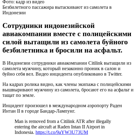
Фото: кадр из видео
Безбилетного пассажира вытаскивают из самолета в
Индонезии
Сотрудники индонезийской
авиакомпании вместе с полицейскими
силой вытащили из самолета буйного
безбилетника и бросили на асфальт.
В Индонезии сотрудники авиакомпании Citilink вытащили из
самолета мужчину, который незаконно проник в салон и
буйно себя вел. Видео инцидента опубликовано в Twitter.
На кадрах ролика видно, как члены экипажа с полицейскими
вышвыривают мужчину из самолета, бросают его на асфальт и
тащат по земле.
Инцидент произошел в международном аэропорту Раден
Интан II в городе Бандар-Лампунг.
Man is removed from a Citilink ATR after illegally
entering the aircraft at Raden Intan II Airport in
Indonesia.
https://t.co/9aYW3U73UM