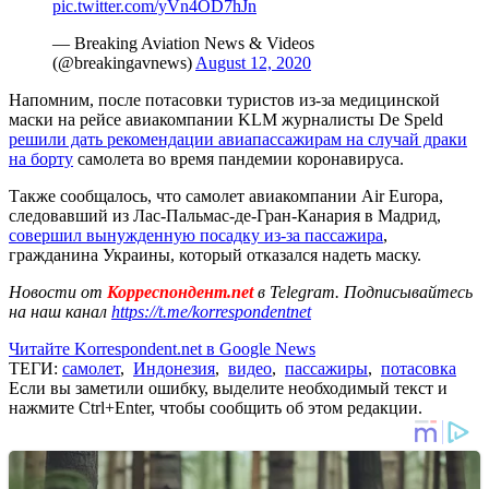
pic.twitter.com/yVn4OD7hJn
— Breaking Aviation News & Videos
(@breakingavnews)
August 12, 2020
Напомним, после потасовки туристов из-за медицинской
маски на рейсе авиакомпании KLM журналисты De Speld
решили дать рекомендации авиапассажирам на случай драки
на борту
самолета во время пандемии коронавируса.
Также сообщалось, что самолет авиакомпании Air Europa,
следовавший из Лас-Пальмас-де-Гран-Канария в Мадрид,
совершил вынужденную посадку из-за пассажира
,
гражданина Украины, который отказался надеть маску.
Новости от
Корреспондент.net
в Telegram. Подписывайтесь
на наш канал
https://t.me/korrespondentnet
Читайте Korrespondent.net в Google News
ТЕГИ:
самолет
,
Индонезия
,
видео
,
пассажиры
,
потасовка
Если вы заметили ошибку, выделите необходимый текст и
нажмите Ctrl+Enter, чтобы сообщить об этом редакции.