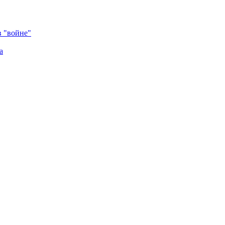
в "войне"
а