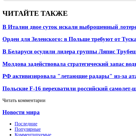
ЧИТАЙТЕ ТАКЖЕ
В Италии двое суток искали выброшенный лоте
Орден для Зеленского: в Польше требуют от Туск
В Беларуси осудили лидера группы Ляпис Трубе
Молдова задействовала стратегический запас вод
РФ активизировала "летающие радары" из-за а
Польские F-16 перехватили российский самолет-
Читать комментарии
Новости мира
Последние
Популярные
Комментируемые