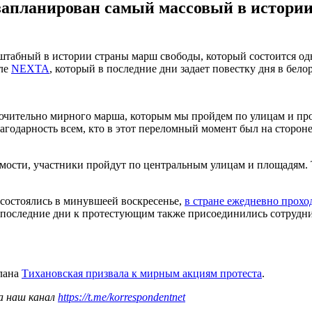
запланирован самый массовый в истории
штабный в истории страны марш свободы, который состоится од
але
NEXTA
, который в последние дни задает повестку дня в бело
лючительно мирного марша, которым мы пройдем по улицам и пр
одарность всем, кто в этот переломный момент был на стороне н
имости, участники пройдут по центральным улицам и площадям. 
состоялись в минувшеей воскресенье,
в стране ежедневно прохо
В последние дни к протестующим также присоединились сотрудн
тлана
Тихановская призвала к мирным акциям протеста
.
а наш канал
https://t.me/korrespondentnet