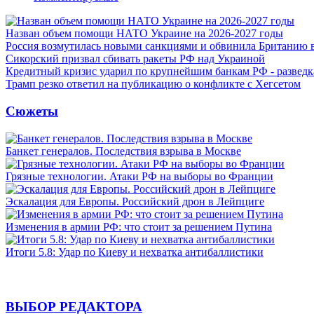
Назван объем помощи НАТО Украине на 2026-2027 годы
Россия возмутилась новыми санкциями и обвинила Британию 
Сикорский призвал сбивать ракеты РФ над Украиной
Кредитный кризис ударил по крупнейшим банкам РФ - разведк
Трамп резко ответил на публикацию о конфликте с Хегсетом
Сюжеты
Банкет генералов. Последствия взрыва в Москве
Грязные технологии. Атаки РФ на выборы во Франции
Эскалация для Европы. Российский дрон в Лейпциге
Изменения в армии РФ: что стоит за решением Путина
Итоги 5.8: Удар по Киеву и нехватка антибаллистики
ВЫБОР РЕДАКТОРА