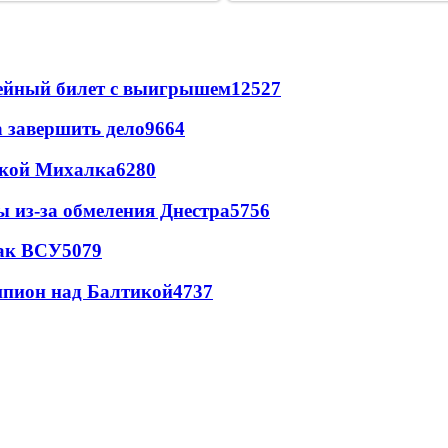
рейный билет с выигрышем
12527
а завершить дело
9664
цкой Михалка
6280
ы из-за обмеления Днестра
5756
так ВСУ
5079
шпион над Балтикой
4737