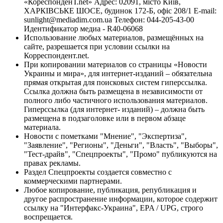
«КореспонденТ.net» Адрес: 02091, місто Київ,
ХАРКІВСЬКЕ ШОСЕ, будинок 172-Б, офіс 208/1 E-mail:
sunlight@mediadim.com.ua
Телефон: 044-205-43-00
Идентификатор медиа - R40-06068
Использование любых материалов, размещённых на
сайте, разрешается при условии ссылки на
Корреспондент.net.
При копировании материалов со страницы «Новости
Украины и мира», для интернет-изданий – обязательна
прямая открытая для поисковых систем гиперссылка.
Ссылка должна быть размещена в независимости от
полного либо частичного использования материалов.
Гиперссылка (для интернет- изданий) – должна быть
размещена в подзаголовке или в первом абзаце
материала.
Новости с пометками "Мнение", "Экспертиза",
"Заявление", "Регионы", "Деньги", "Власть", "Выборы",
"Тест-драйв", "Спецпроекты", "Промо" публикуются на
правах рекламы.
Раздел Спецпроекты создается совместно с
коммерческими партнерами.
Любое копирование, публикация, републикация и
другое распространение информации, которое содержит
ссылку на "Интерфакс-Украина", EPA / UPG, строго
воспрещается.