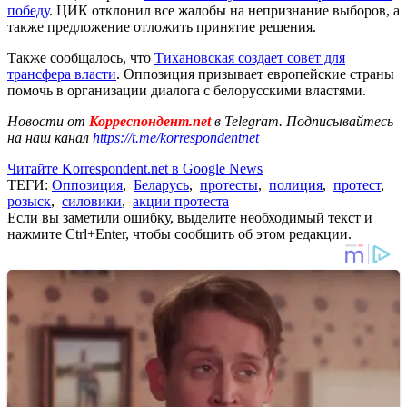
победу
. ЦИК отклонил все жалобы на непризнание выборов, а
также предложение отложить принятие решения.
Также сообщалось, что
Тихановская создает совет для
трансфера власти
. Оппозиция призывает европейские страны
помочь в организации диалога с белорусскими властями.
Новости от
Корреспондент.net
в Telegram. Подписывайтесь
на наш канал
https://t.me/korrespondentnet
Читайте Korrespondent.net в Google News
ТЕГИ:
Оппозиция
,
Беларусь
,
протесты
,
полиция
,
протест
,
розыск
,
силовики
,
акции протеста
Если вы заметили ошибку, выделите необходимый текст и
нажмите Ctrl+Enter, чтобы сообщить об этом редакции.