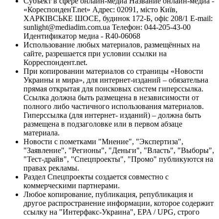
Субъект в сфере онлайн-медиа Название онлайн-медиа -
«КореспонденТ.net» Адрес: 02091, місто Київ,
ХАРКІВСЬКЕ ШОСЕ, будинок 172-Б, офіс 208/1 E-mail:
sunlight@mediadim.com.ua
Телефон: 044-205-43-00
Идентификатор медиа - R40-06068
Использование любых материалов, размещённых на
сайте, разрешается при условии ссылки на
Корреспондент.net.
При копировании материалов со страницы «Новости
Украины и мира», для интернет-изданий – обязательна
прямая открытая для поисковых систем гиперссылка.
Ссылка должна быть размещена в независимости от
полного либо частичного использования материалов.
Гиперссылка (для интернет- изданий) – должна быть
размещена в подзаголовке или в первом абзаце
материала.
Новости с пометками "Мнение", "Экспертиза",
"Заявление", "Регионы", "Деньги", "Власть", "Выборы",
"Тест-драйв", "Спецпроекты", "Промо" публикуются на
правах рекламы.
Раздел Спецпроекты создается совместно с
коммерческими партнерами.
Любое копирование, публикация, републикация и
другое распространение информации, которое содержит
ссылку на "Интерфакс-Украина", EPA / UPG, строго