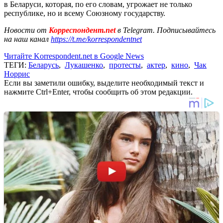
в Беларуси, которая, по его словам, угрожает не только
республике, но и всему Союзному государству.
Новости от
Корреспондент.net
в Telegram. Подписывайтесь
на наш канал
https://t.me/korrespondentnet
Читайте Korrespondent.net в Google News
ТЕГИ:
Беларусь
,
Лукашенко
,
протесты
,
актер
,
кино
,
Чак
Норрис
Если вы заметили ошибку, выделите необходимый текст и
нажмите Ctrl+Enter, чтобы сообщить об этом редакции.