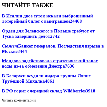
ЧИТАЙТЕ ТАКЖЕ
В Италии двое суток искали выброшенный
лотерейный билет с выигрышем
24468
Орден для Зеленского: в Польше требуют от
Туска завершить дело
12742
Сюжет
Банкет генералов. Последствия взрыва в
Москве
8444
Молдова задействовала стратегический запас
воды из-за обмеления Днестра
7636
В Беларуси осудили лидера группы Ляпис
Трубецкой Михалка
4861
В РФ горит очередной склад Wildberries
3918
Читать комментарии