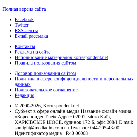
Полная версия сайта
Facebook
Twitter
RSS-ленты
E-mail рассылка
Контакты
Реклама на сайте
Использование материалов korrespondent.net
Правила пользования сайтом
Договор пользования сайтом
Политика в сфере конфиденциальности и персональных
данных
Пользовательское соглашение
Редакция
© 2000-2026, Korrespondent.net
Субъект в сфере онлайн-медиа Название онлайн-медиа -
«КореспонденТ.net» Адрес: 02091, місто Київ,
ХАРКІВСЬКЕ ШОСЕ, будинок 172-Б, офіс 208/1 E-mail:
sunlight@mediadim.com.ua
Телефон: 044-205-43-00
Идентификатор медиа - R40-06068