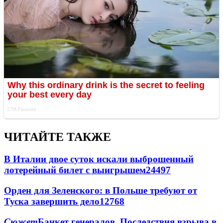
ЧИТАЙТЕ ТАКЖЕ
В Италии двое суток искали выброшенный
лотерейный билет с выигрышем
24497
Орден для Зеленского: в Польше требуют от
Туска завершить дело
12768
Сюжет
Банкет генералов. Последствия взрыва в