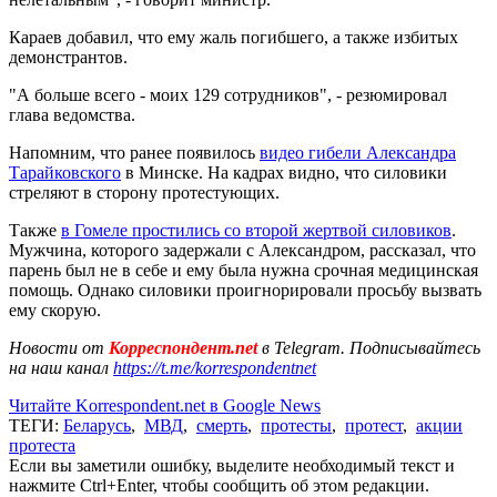
Караев добавил, что ему жаль погибшего, а также избитых
демонстрантов.
"А больше всего - моих 129 сотрудников", - резюмировал
глава ведомства.
Напомним, что ранее появилось
видео гибели Александра
Тарайковского
в Минске. На кадрах видно, что силовики
стреляют в сторону протестующих.
Также
в Гомеле простились со второй жертвой силовиков
.
Мужчина, которого задержали с Александром, рассказал, что
парень был не в себе и ему была нужна срочная медицинская
помощь. Однако силовики проигнорировали просьбу вызвать
ему скорую.
Новости от
Корреспондент.net
в Telegram. Подписывайтесь
на наш канал
https://t.me/korrespondentnet
Читайте Korrespondent.net в Google News
ТЕГИ:
Беларусь
,
МВД
,
смерть
,
протесты
,
протест
,
акции
протеста
Если вы заметили ошибку, выделите необходимый текст и
нажмите Ctrl+Enter, чтобы сообщить об этом редакции.