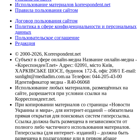
Использование материалов korrespondent.net
Правила пользования сайтом
Договор пользования сайтом
Политика в сфере конфиденциальности и персональных
данных
Пользовательское соглашение
Редакция
© 2000-2026, Korrespondent.net
Субъект в сфере онлайн-медиа Название онлайн-медиа -
«КореспонденТ.net» Адрес: 02091, місто Київ,
ХАРКІВСЬКЕ ШОСЕ, будинок 172-Б, офіс 208/1 E-mail:
sunlight@mediadim.com.ua
Телефон: 044-205-43-00
Идентификатор медиа - R40-06068
Использование любых материалов, размещённых на
сайте, разрешается при условии ссылки на
Корреспондент.net.
При копировании материалов со страницы «Новости
Украины и мира», для интернет-изданий – обязательна
прямая открытая для поисковых систем гиперссылка.
Ссылка должна быть размещена в независимости от
полного либо частичного использования материалов.
Гиперссылка (для интернет- изданий) – должна быть
размещена в подзаголовке или в первом абзаце