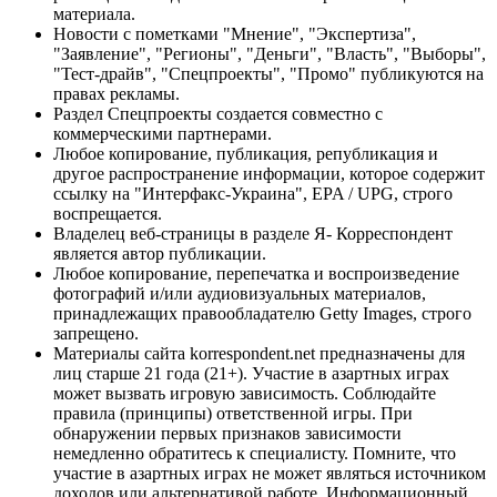
материала.
Новости с пометками "Мнение", "Экспертиза",
"Заявление", "Регионы", "Деньги", "Власть", "Выборы",
"Тест-драйв", "Спецпроекты", "Промо" публикуются на
правах рекламы.
Раздел Спецпроекты создается совместно с
коммерческими партнерами.
Любое копирование, публикация, републикация и
другое распространение информации, которое содержит
ссылку на "Интерфакс-Украина", EPA / UPG, строго
воспрещается.
Владелец веб-страницы в разделе Я- Корреспондент
является автор публикации.
Любое копирование, перепечатка и воспроизведение
фотографий и/или аудиовизуальных материалов,
принадлежащих правообладателю Getty Images, строго
запрещено.
Материалы сайта korrespondent.net предназначены для
лиц старше 21 года (21+). Участие в азартных играх
может вызвать игровую зависимость. Соблюдайте
правила (принципы) ответственной игры. При
обнаружении первых признаков зависимости
немедленно обратитесь к специалисту. Помните, что
участие в азартных играх не может являться источником
доходов или альтернативой работе. Информационный