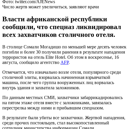
Фото: twitter.com/AJENews
Число жертв может увеличиться, заявляют врачи
Власти африканской республики
сообщили, что спецназ ликвидировал
всех захватчиков столичного отеля.
В столице Сомали Могадишо по меньшей мере десять человек
погибли и более 30 получили ранения в результате нападения
террористов на отель Elite Hotel. Об этом в воскресенье, 16
августа, сообщило агентство
АFP
.
Отмечается, что изначально возле отеля, популярного среди
столичной элиты, взорвалась начиненная взрывчаткой
машина, после чего группа вооруженных лиц ворвалась
внутрь здания и захватила заложников.
По данным местных СМИ, захватчики забаррикадировались
на пятом этаже отеля вместе с заложниками, завязалась
перестрелка между ними и прибывшим спецназом.
В результате были убиты все захватчики. Жертвой нападения,
среди прочих постояльцев, стал высокопоставленный
сотрудник министерства информации Сомали.