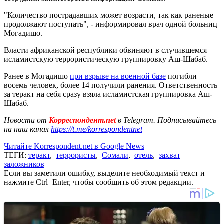
"Количество пострадавших может возрасти, так как раненые
продолжают поступать", - информировал врач одной больниц
Могадишо.
Власти африканской республики обвиняют в случившемся
исламистскую террористическую группировку Аш-Шабаб.
Ранее в Могадишо
при взрыве на военной базе
погибли
восемь человек, более 14 получили ранения. Ответственность
за теракт на себя сразу взяла исламистская группировка Аш-
Шабаб.
Новости от
Корреспондент.net
в Telegram. Подписывайтесь
на наш канал
https://t.me/korrespondentnet
Читайте Korrespondent.net в Google News
ТЕГИ:
теракт
,
террористы
,
Сомали
,
отель
,
захват
заложников
Если вы заметили ошибку, выделите необходимый текст и
нажмите Ctrl+Enter, чтобы сообщить об этом редакции.