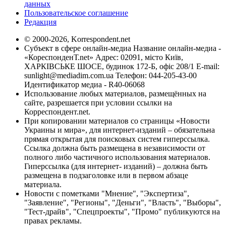
данных
Пользовательское соглашение
Редакция
© 2000-2026, Korrespondent.net
Субъект в сфере онлайн-медиа Название онлайн-медиа -
«КореспонденТ.net» Адрес: 02091, місто Київ,
ХАРКІВСЬКЕ ШОСЕ, будинок 172-Б, офіс 208/1 E-mail:
sunlight@mediadim.com.ua
Телефон: 044-205-43-00
Идентификатор медиа - R40-06068
Использование любых материалов, размещённых на
сайте, разрешается при условии ссылки на
Корреспондент.net.
При копировании материалов со страницы «Новости
Украины и мира», для интернет-изданий – обязательна
прямая открытая для поисковых систем гиперссылка.
Ссылка должна быть размещена в независимости от
полного либо частичного использования материалов.
Гиперссылка (для интернет- изданий) – должна быть
размещена в подзаголовке или в первом абзаце
материала.
Новости с пометками "Мнение", "Экспертиза",
"Заявление", "Регионы", "Деньги", "Власть", "Выборы",
"Тест-драйв", "Спецпроекты", "Промо" публикуются на
правах рекламы.