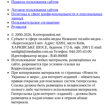
Правила пользования сайтом
Договор пользования сайтом
Политика в сфере конфиденциальности и персональных
данных
Пользовательское соглашение
Редакция
© 2000-2026, Korrespondent.net
Субъект в сфере онлайн-медиа Название онлайн-медиа -
«КореспонденТ.net» Адрес: 02091, місто Київ,
ХАРКІВСЬКЕ ШОСЕ, будинок 172-Б, офіс 208/1 E-mail:
sunlight@mediadim.com.ua
Телефон: 044-205-43-00
Идентификатор медиа - R40-06068
Использование любых материалов, размещённых на
сайте, разрешается при условии ссылки на
Корреспондент.net.
При копировании материалов со страницы «Новости
Украины и мира», для интернет-изданий – обязательна
прямая открытая для поисковых систем гиперссылка.
Ссылка должна быть размещена в независимости от
полного либо частичного использования материалов.
Гиперссылка (для интернет- изданий) – должна быть
размещена в подзаголовке или в первом абзаце
материала.