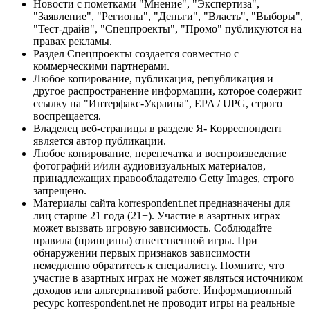
Новости с пометками "Мнение", "Экспертиза",
"Заявление", "Регионы", "Деньги", "Власть", "Выборы",
"Тест-драйв", "Спецпроекты", "Промо" публикуются на
правах рекламы.
Раздел Спецпроекты создается совместно с
коммерческими партнерами.
Любое копирование, публикация, републикация и
другое распространение информации, которое содержит
ссылку на "Интерфакс-Украина", EPA / UPG, строго
воспрещается.
Владелец веб-страницы в разделе Я- Корреспондент
является автор публикации.
Любое копирование, перепечатка и воспроизведение
фотографий и/или аудиовизуальных материалов,
принадлежащих правообладателю Getty Images, строго
запрещено.
Материалы сайта korrespondent.net предназначены для
лиц старше 21 года (21+). Участие в азартных играх
может вызвать игровую зависимость. Соблюдайте
правила (принципы) ответственной игры. При
обнаружении первых признаков зависимости
немедленно обратитесь к специалисту. Помните, что
участие в азартных играх не может являться источником
доходов или альтернативой работе. Информационный
ресурс korrespondent.net не проводит игры на реальные