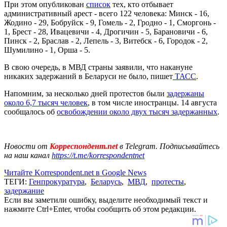
При этом опубликован
список
тех, кто отбывает
административный арест - всего 122 человека: Минск - 16,
Жодино - 29, Бобруйск - 9, Гомель - 2, Гродно - 1, Сморгонь -
1, Брест - 28, Ивацевичи - 4, Дрогичин - 5, Барановичи - 6,
Пинск - 2, Браслав - 2, Лепель - 3, Витебск - 6, Городок - 2,
Шумилино - 1, Орша - 5.
В свою очередь, в МВД страны заявили, что накануне
никаких задержаний в Беларуси не было, пишет
ТАСС
.
Напомним, за несколько дней протестов были
задержаны
около 6,7 тысяч человек
, в том числе иностранцы. 14 августа
сообщалось об
освобождении около двух тысяч задержанных
.
Новости от
Корреспондент.net
в Telegram. Подписывайтесь
на наш канал
https://t.me/korrespondentnet
Читайте Korrespondent.net в Google News
ТЕГИ:
Генпрокуратура
,
Беларусь
,
МВД
,
протесты
,
задержание
Если вы заметили ошибку, выделите необходимый текст и
нажмите Ctrl+Enter, чтобы сообщить об этом редакции.