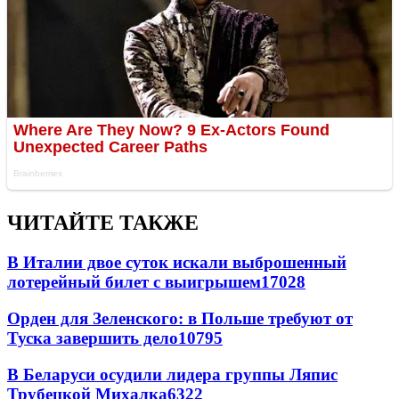
ЧИТАЙТЕ ТАКЖЕ
В Италии двое суток искали выброшенный
лотерейный билет с выигрышем
17028
Орден для Зеленского: в Польше требуют от
Туска завершить дело
10795
В Беларуси осудили лидера группы Ляпис
Трубецкой Михалка
6322