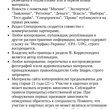
размещена в подзаголовке или в первом абзаце
материала.
Новости с пометками "Мнение", "Экспертиза",
"Заявление", "Регионы", "Деньги", "Власть", "Выборы",
"Тест-драйв", "Спецпроекты", "Промо" публикуются на
правах рекламы.
Раздел Спецпроекты создается совместно с
коммерческими партнерами.
Любое копирование, публикация, републикация и
другое распространение информации, которое содержит
ссылку на "Интерфакс-Украина", EPA / UPG, строго
воспрещается.
Владелец веб-страницы в разделе Я- Корреспондент
является автор публикации.
Любое копирование, перепечатка и воспроизведение
фотографий и/или аудиовизуальных материалов,
принадлежащих правообладателю Getty Images, строго
запрещено.
Материалы сайта korrespondent.net предназначены для
лиц старше 21 года (21+). Участие в азартных играх
может вызвать игровую зависимость. Соблюдайте
правила (принципы) ответственной игры. При
обнаружении первых признаков зависимости
немедленно обратитесь к специалисту. Помните, что
участие в азартных играх не может являться источником