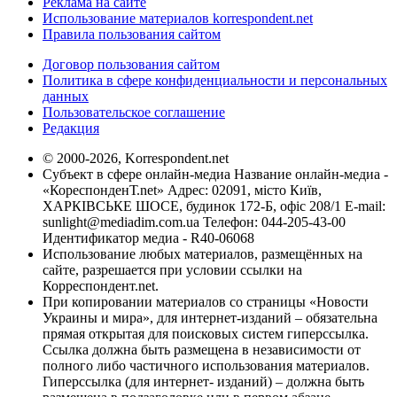
Реклама на сайте
Использование материалов korrespondent.net
Правила пользования сайтом
Договор пользования сайтом
Политика в сфере конфиденциальности и персональных
данных
Пользовательское соглашение
Редакция
© 2000-2026, Korrespondent.net
Субъект в сфере онлайн-медиа Название онлайн-медиа -
«КореспонденТ.net» Адрес: 02091, місто Київ,
ХАРКІВСЬКЕ ШОСЕ, будинок 172-Б, офіс 208/1 E-mail:
sunlight@mediadim.com.ua
Телефон: 044-205-43-00
Идентификатор медиа - R40-06068
Использование любых материалов, размещённых на
сайте, разрешается при условии ссылки на
Корреспондент.net.
При копировании материалов со страницы «Новости
Украины и мира», для интернет-изданий – обязательна
прямая открытая для поисковых систем гиперссылка.
Ссылка должна быть размещена в независимости от
полного либо частичного использования материалов.
Гиперссылка (для интернет- изданий) – должна быть