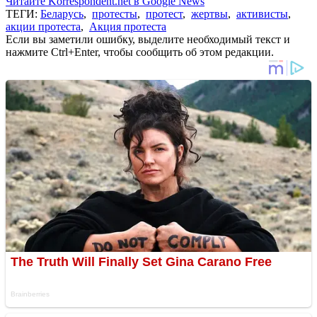
Читайте Korrespondent.net в Google News
ТЕГИ:
Беларусь
,
протесты
,
протест
,
жертвы
,
активисты
,
акции протеста
,
Акция протеста
Если вы заметили ошибку, выделите необходимый текст и
нажмите Ctrl+Enter, чтобы сообщить об этом редакции.