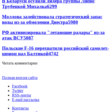
В Беларуси осудили лидера группы Ляпис
Трубецкой Михалка
6299
Молдова задействовала стратегический запас
воды из-за обмеления Днестра
5980
РФ активизировала "летающие радары" из-за
атак ВСУ
5087
Польские F-16 перехватили российский самолет-
шпион над Балтикой
4742
Читать комментарии
Полная версия сайта
Facebook
Twitter
RSS-ленты
E-mail рассылка
Контакты