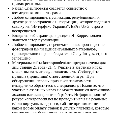
правах рекламы.
Раздел Спецпроекты создается совместно с
коммерческими партнерами.
Любое копирование, публикация, републикация и
другое распространение информации, которое содержит
ссылку на "Интерфакс-Украина", EPA / UPG, строго
воспрещается.
Владелец веб-страницы в разделе Я- Корреспондент
является автор публикации.
Любое копирование, перепечатка и воспроизведение
фотографий и/или аудиовизуальных материалов,
принадлежащих правообладателю Getty Images, строго
запрещено.
Материалы сайта korrespondent.net предназначены для
лиц старше 21 года (21+). Участие в азартных играх
может вызвать игровую зависимость. Соблюдайте
правила (принципы) ответственной игры. При
обнаружении первых признаков зависимости
немедленно обратитесь к специалисту. Помните, что
участие в азартных играх не может являться источником
доходов или альтернативой работе. Информационный
ресурс korrespondent.net не проводит игры на реальные
и/или виртуальные деньги, сайт не принимает ни в
какой форме оплату ставок и других платежей, которые
связаны/могут быть связаны с азартными играми,