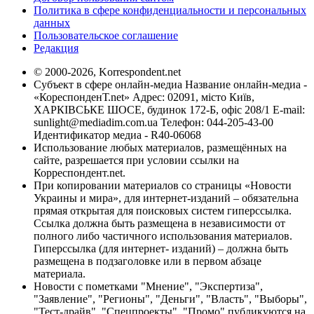
Политика в сфере конфиденциальности и персональных
данных
Пользовательское соглашение
Редакция
© 2000-2026, Korrespondent.net
Субъект в сфере онлайн-медиа Название онлайн-медиа -
«КореспонденТ.net» Адрес: 02091, місто Київ,
ХАРКІВСЬКЕ ШОСЕ, будинок 172-Б, офіс 208/1 E-mail:
sunlight@mediadim.com.ua
Телефон: 044-205-43-00
Идентификатор медиа - R40-06068
Использование любых материалов, размещённых на
сайте, разрешается при условии ссылки на
Корреспондент.net.
При копировании материалов со страницы «Новости
Украины и мира», для интернет-изданий – обязательна
прямая открытая для поисковых систем гиперссылка.
Ссылка должна быть размещена в независимости от
полного либо частичного использования материалов.
Гиперссылка (для интернет- изданий) – должна быть
размещена в подзаголовке или в первом абзаце
материала.
Новости с пометками "Мнение", "Экспертиза",
"Заявление", "Регионы", "Деньги", "Власть", "Выборы",
"Тест-драйв", "Спецпроекты", "Промо" публикуются на