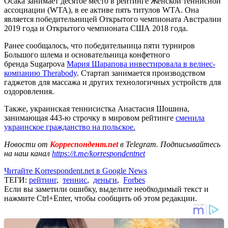
Осака занимает десятое место в рейтинге Женской теннисной
ассоциации (WTA), в ее активе пять титулов WTA. Она
является победительницей Открытого чемпионата Австралии
2019 года и Открытого чемпионата США 2018 года.
Ранее сообщалось, что победительница пяти турниров
Большого шлема и основательница конфетного
бренда Sugarpova
Мария Шарапова инвестировала в велнес-
компанию Therabody
. Стартап занимается производством
гаджетов для массажа и других технологичных устройств для
оздоровления.
Также, украинская теннисистка Анастасия Шошина,
занимающая 443-ю строчку в мировом рейтинге
сменила
украинское гражданство на польское.
Новости от
Корреспондент.net
в Telegram. Подписывайтесь
на наш канал
https://t.me/korrespondentnet
Читайте Korrespondent.net в Google News
ТЕГИ:
рейтинг
,
теннис
,
деньги
,
Forbes
Если вы заметили ошибку, выделите необходимый текст и
нажмите Ctrl+Enter, чтобы сообщить об этом редакции.