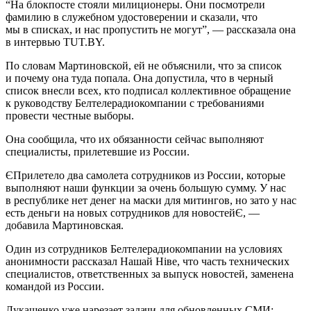
“На блокпосте стояли милиционеры. Они посмотрели
фамилию в служебном удостоверении и сказали, что
мы в списках, и нас пропустить не могут”, — рассказала она
в интервью TUT.BY.
По словам Мартиновской, ей не объяснили, что за список
и почему она туда попала. Она допустила, что в черный
список внесли всех, кто подписал коллективное обращение
к руководству Белтелерадиокомпании с требованиями
провести честные выборы.
Она сообщила, что их обязанности сейчас выполняют
специалисты, прилетевшие из России.
ЄПрилетело два самолета сотрудников из России, которые
выполняют наши функции за очень большую сумму. У нас
в республике нет денег на маски для митингов, но зато у нас
есть деньги на новых сотрудников для новостейЄ, —
добавила Мартиновская.
Один из сотрудников Белтелерадиокомпании на условиях
анонимности рассказал Нашай Ніве, что часть технических
специалистов, ответственных за выпуск новостей, заменена
командой из России.
Лукашенко уже нарезает задачи для обновленных СМИ: