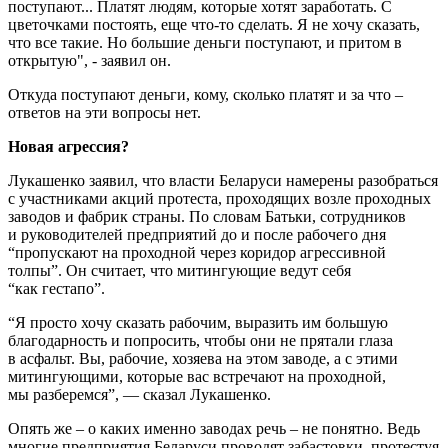
поступают... Платят людям, которые хотят заработать. С
цветочками постоять, еще что-то сделать. Я не хочу сказать,
что все такие. Но большие деньги поступают, и притом в
открытую", - заявил он.
Откуда поступают деньги, кому, сколько платят и за что –
ответов на эти вопросы нет.
Новая агрессия?
Лукашенко заявил, что власти Беларуси намерены разобраться
с участниками акций протеста, проходящих возле проходных
заводов и фабрик страны. По словам Батьки, сотрудников
и руководителей предприятий до и после рабочего дня
“пропускают на проходной через коридор агрессивной
толпы”. Он считает, что митингующие ведут себя
“как гестапо”.
“Я просто хочу сказать рабочим, выразить им большую
благодарность и попросить, чтобы они не прятали глаза
в асфальт. Вы, рабочие, хозяева на этом заводе, а с этими
митингующими, которые вас встречают на проходной,
мы разберемся”, — сказал Лукашенко.
Опять же – о каких именно заводах речь – не понятно. Ведь
многие предприятия Беларуси проводят забастовки, протестуя