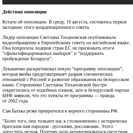
Действия оппозиции
Кстати об оппозиции. В среду, 19 августа, состоялось первое
заседание этого координационного совета.
Лидер оппозиции Светлана Тихановская опубликовала
видеообращение к Европейскому совету на английском языке.
Она попросила лидеров стран ЕС не признавать итоги
“сфальсифицированных выборов” и “поддержать
пробуждение Беларуси”.
Лукашенко раскритиковал некую “программу оппозиции”,
которая якобы предусматривает разрыв союзнических
отношений с Россией и развитие образования на белорусском
языке. Сторонники Светланы Тихановской быстро
открестились от подобных планов, зато в белорусской партии
БНФ заявили, что это пункты ее программы — правда,
от 2002 года.
Сам Батька резко превратился в верного сторонника РФ.
"Более того, они толкают нас к столкновению с исторически
братским нам народом - русскими, россиянами. Этого
допустить нельзя. Поэтому надо активизироваться средствам