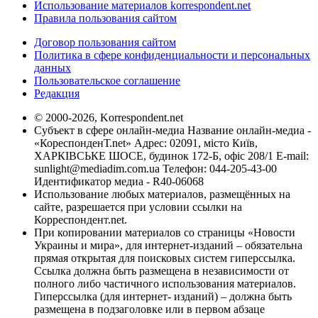
Использование материалов korrespondent.net
Правила пользования сайтом
Договор пользования сайтом
Политика в сфере конфиденциальности и персональных
данных
Пользовательское соглашение
Редакция
© 2000-2026, Korrespondent.net
Субъект в сфере онлайн-медиа Название онлайн-медиа -
«КореспонденТ.net» Адрес: 02091, місто Київ,
ХАРКІВСЬКЕ ШОСЕ, будинок 172-Б, офіс 208/1 E-mail:
sunlight@mediadim.com.ua
Телефон: 044-205-43-00
Идентификатор медиа - R40-06068
Использование любых материалов, размещённых на
сайте, разрешается при условии ссылки на
Корреспондент.net.
При копировании материалов со страницы «Новости
Украины и мира», для интернет-изданий – обязательна
прямая открытая для поисковых систем гиперссылка.
Ссылка должна быть размещена в независимости от
полного либо частичного использования материалов.
Гиперссылка (для интернет- изданий) – должна быть
размещена в подзаголовке или в первом абзаце