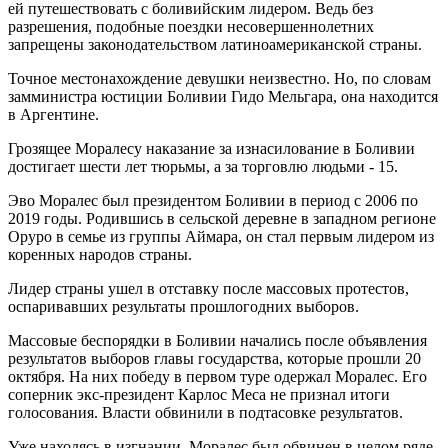
ей путешествовать с боливийским лидером. Ведь без
разрешения, подобные поездки несовершеннолетних
запрещены законодательством латиноамериканской страны.
Точное местонахождение девушки неизвестно. Но, по словам
замминистра юстиции Боливии Гидо Мельгара, она находится
в Аргентине.
Грозящее Моралесу наказание за изнасилование в Боливии
достигает шести лет тюрьмы, а за торговлю людьми - 15.
Эво Моралес был президентом Боливии в период с 2006 по
2019 годы. Родившись в сельской деревне в западном регионе
Оруро в семье из группы Аймара, он стал первым лидером из
коренных народов страны.
Лидер страны ушел в отставку после массовых протестов,
оспаривавших результаты прошлогодних выборов.
Массовые беспорядки в Боливии начались после объявления
результатов выборов главы государства, которые прошли 20
октября. На них победу в первом туре одержал Моралес. Его
соперник экс-президент Карлос Меса не признал итоги
голосования. Власти обвинили в подтасовке результатов.
Уже находясь в изгнании, Моралес был обвинен в целом ряде