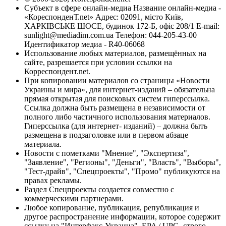
Субъект в сфере онлайн-медиа Название онлайн-медиа -
«КореспонденТ.net» Адрес: 02091, місто Київ,
ХАРКІВСЬКЕ ШОСЕ, будинок 172-Б, офіс 208/1 E-mail:
sunlight@mediadim.com.ua
Телефон: 044-205-43-00
Идентификатор медиа - R40-06068
Использование любых материалов, размещённых на
сайте, разрешается при условии ссылки на
Корреспондент.net.
При копировании материалов со страницы «Новости
Украины и мира», для интернет-изданий – обязательна
прямая открытая для поисковых систем гиперссылка.
Ссылка должна быть размещена в независимости от
полного либо частичного использования материалов.
Гиперссылка (для интернет- изданий) – должна быть
размещена в подзаголовке или в первом абзаце
материала.
Новости с пометками "Мнение", "Экспертиза",
"Заявление", "Регионы", "Деньги", "Власть", "Выборы",
"Тест-драйв", "Спецпроекты", "Промо" публикуются на
правах рекламы.
Раздел Спецпроекты создается совместно с
коммерческими партнерами.
Любое копирование, публикация, републикация и
другое распространение информации, которое содержит
ссылку на "Интерфакс-Украина", EPA / UPG, строго