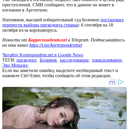
преступлений. СМИ сообщают, что в данное он живет в
изгнании в Аргентине.
Напомним, высший избирательный суд Боливии
постановил
перенести выборы президента страны
с 6 сентября на 18
октября из-за коронавируса.
Новости от
Корреспондент.net
в Telegram. Подписывайтесь
на наш канал
https://t.me/korrespondentnet
Читайте Korrespondent.net в Google News
ТЕГИ:
президент
,
Боливия
,
расследование
,
изнасилование
,
Эво Моралес
Если вы заметили ошибку, выделите необходимый текст и
нажмите Ctrl+Enter, чтобы сообщить об этом редакции.