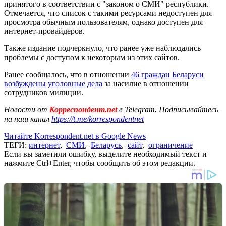
принятого в соответствии с "законом о СМИ" республики.
Отмечается, что список с такими ресурсами недоступен для
просмотра обычным пользователям, однако доступен для
интернет-провайдеров.
Также издание подчеркнуло, что ранее уже наблюдались
проблемы с доступом к некоторым из этих сайтов.
Ранее сообщалось, что в отношении
46 граждан Беларуси
возбуждены уголовные дела
за насилие в отношении
сотрудников милиции.
Новости от
Корреспондент.net
в Telegram. Подписывайтесь
на наш канал
https://t.me/korrespondentnet
Читайте Korrespondent.net в Google News
ТЕГИ:
интернет
,
СМИ
,
Беларусь
,
сайт
,
ограничение
Если вы заметили ошибку, выделите необходимый текст и
нажмите Ctrl+Enter, чтобы сообщить об этом редакции.