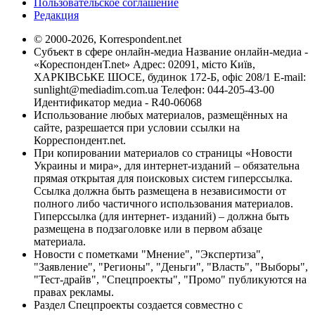
Пользовательское соглашение
Редакция
© 2000-2026, Korrespondent.net
Субъект в сфере онлайн-медиа Название онлайн-медиа -
«КореспонденТ.net» Адрес: 02091, місто Київ,
ХАРКІВСЬКЕ ШОСЕ, будинок 172-Б, офіс 208/1 E-mail:
sunlight@mediadim.com.ua
Телефон: 044-205-43-00
Идентификатор медиа - R40-06068
Использование любых материалов, размещённых на
сайте, разрешается при условии ссылки на
Корреспондент.net.
При копировании материалов со страницы «Новости
Украины и мира», для интернет-изданий – обязательна
прямая открытая для поисковых систем гиперссылка.
Ссылка должна быть размещена в независимости от
полного либо частичного использования материалов.
Гиперссылка (для интернет- изданий) – должна быть
размещена в подзаголовке или в первом абзаце
материала.
Новости с пометками "Мнение", "Экспертиза",
"Заявление", "Регионы", "Деньги", "Власть", "Выборы",
"Тест-драйв", "Спецпроекты", "Промо" публикуются на
правах рекламы.
Раздел Спецпроекты создается совместно с