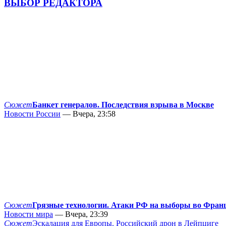
ВЫБОР РЕДАКТОРА
Сюжет
Банкет генералов. Последствия взрыва в Москве
Новости России
— Вчера, 23:58
Сюжет
Грязные технологии. Атаки РФ на выборы во Фран
Новости мира
— Вчера, 23:39
Сюжет
Эскалация для Европы. Российский дрон в Лейпциге