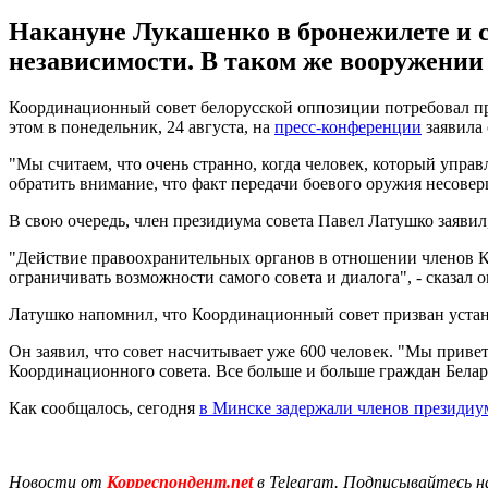
Накануне Лукашенко в бронежилете и с
независимости. В таком же вооружении 
Координационный совет белорусской оппозиции потребовал пр
этом в понедельник, 24 августа, на
пресс-конференции
заявила
"Мы считаем, что очень странно, когда человек, который управл
обратить внимание, что факт передачи боевого оружия несовер
В свою очередь, член президиума совета Павел Латушко заявил
"Действие правоохранительных органов в отношении членов К
ограничивать возможности самого совета и диалога", - сказал о
Латушко напомнил, что Координационный совет призван устан
Он заявил, что совет насчитывает уже 600 человек. "Мы приве
Координационного совета. Все больше и больше граждан Беларус
Как сообщалось, сегодня
в Минске задержали членов президи
Новости от
Корреспондент.net
в Telegram. Подписывайтесь н