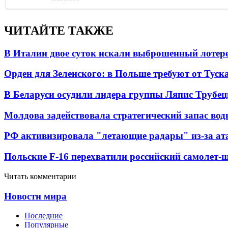
ЧИТАЙТЕ ТАКЖЕ
В Италии двое суток искали выброшенный лоте
Орден для Зеленского: в Польше требуют от Туск
В Беларуси осудили лидера группы Ляпис Трубе
Молдова задействовала стратегический запас вод
РФ активизировала "летающие радары" из-за а
Польские F-16 перехватили российский самолет-
Читать комментарии
Новости мира
Последние
Популярные