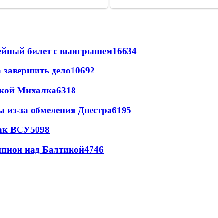
рейный билет с выигрышем
16634
а завершить дело
10692
цкой Михалка
6318
ы из-за обмеления Днестра
6195
так ВСУ
5098
шпион над Балтикой
4746