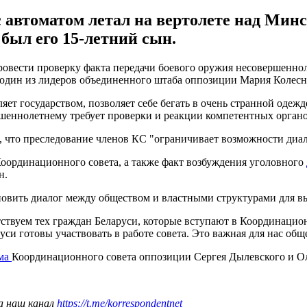
 автоматом летал на вертолете над Мин
был его 15-летний сын.
овести проверку факта передачи боевого оружия несовершенно
 один из лидеров объединенного штаба оппозиции Мария Колесн
яет государством, позволяет себе бегать в очень странной одежд
шеннолетнему требует проверки и реакции компетентных органов
, что преследование членов КС "ограничивает возможности диал
оординационного совета, а также факт возбуждения уголовного
н.
овить диалог между обществом и властными структурами для вы
тствуем тех граждан Беларуси, которые вступают в Координацио
и готовы участвовать в работе совета. Это важная для нас обще
ума
Координационного совета оппозиции Сергея Дылевского и Ол
а наш канал
https://t.me/korrespondentnet