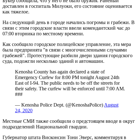
Букер сообщила, что у него не было оружия. Раненый
доставлен в госпиталь Милуоки, его состояние оценивается
как тяжелое.
На следующий день в городе начались погромы и грабежи. В
связи с этим городские власти ввели комендантский час до
07:00 вторника по местному времени.
Как сообщило городское полицейское управление, эта мера
была предпринята "в связи с многочисленными случаями
грабежей". Протестующие разбили двери здания городского
суда, подожгли несколько зданий и автомашин.
Kenosha County has again declared a state of
Emergency Curfew for 8:00 PM tonight August 24th
East of I-94. The public needs to be off the streets for
their safety. The curfew will be enforced until 7:00 AM.
###
— Kenosha Police Dept. (@KenoshaPolice)
August
24, 2020
Местные СМИ также сообщили о предстоящем вводе в округ
подразделений Национальной гвардии.
Губернатор штата Висконсин Тони Эверс, комментируя в