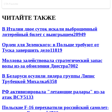
ЧИТАЙТЕ ТАКЖЕ
В Италии двое суток искали выброшенный
лотерейный билет с выигрышем
20949
Орден для Зеленского: в Польше требуют от
Туска завершить дело
11819
Молдова задействовала стратегический запас
воды из-за обмеления Днестра
7002
В Беларуси осудили лидера группы Ляпис
Трубецкой Михалка
6358
РФ активизировала "летающие радары" из-за
атак ВСУ
5133
Польские F-16 перехватили российский самолет-