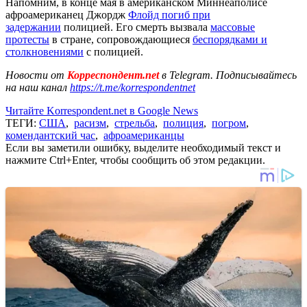
Напомним, в конце мая в американском Миннеаполисе
афроамериканец Джордж
Флойд погиб при
задержании
полицией. Его смерть вызвала
массовые
протесты
в стране, сопровождающиеся
беспорядками и
столкновениями
с полицией.
Новости от
Корреспондент.net
в Telegram. Подписывайтесь
на наш канал
https://t.me/korrespondentnet
Читайте Korrespondent.net в Google News
ТЕГИ:
США
,
расизм
,
стрельба
,
полиция
,
погром
,
комендантский час
,
афроамериканцы
Если вы заметили ошибку, выделите необходимый текст и
нажмите Ctrl+Enter, чтобы сообщить об этом редакции.