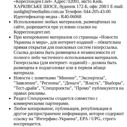
«КореспонденТ.net» Адрес: 02091, місто Київ,
ХАРКІВСЬКЕ ШОСЕ, будинок 172-Б, офіс 208/1 E-mail:
sunlight@mediadim.com.ua
Телефон: 044-205-43-00
Идентификатор медиа - R40-06068
Использование любых материалов, размещённых на
сайте, разрешается при условии ссылки на
Корреспондент.net.
При копировании материалов со страницы «Новости
Украины и мира», для интернет-изданий – обязательна
прямая открытая для поисковых систем гиперссылка.
Ссылка должна быть размещена в независимости от
полного либо частичного использования материалов.
Гиперссылка (для интернет- изданий) – должна быть
размещена в подзаголовке или в первом абзаце
материала.
Новости с пометками "Мнение", "Экспертиза",
"Заявление", "Регионы", "Деньги", "Власть", "Выборы",
"Тест-драйв", "Спецпроекты", "Промо" публикуются на
правах рекламы.
Раздел Спецпроекты создается совместно с
коммерческими партнерами.
Любое копирование, публикация, републикация и
другое распространение информации, которое содержит
ссылку на "Интерфакс-Украина", EPA / UPG, строго
воспрещается.