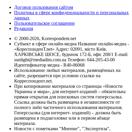
Договор пользования сайтом
Политика в сфере конфиденциальности и персональных
данных
Пользовательское соглашение
Редакция
© 2000-2026, Korrespondent.net
Субъект в сфере онлайн-медиа Название онлайн-медиа -
«КореспонденТ.net» Адрес: 02091, місто Київ,
ХАРКІВСЬКЕ ШОСЕ, будинок 172-Б, офіс 208/1 E-mail:
sunlight@mediadim.com.ua
Телефон: 044-205-43-00
Идентификатор медиа - R40-06068
Использование любых материалов, размещённых на
сайте, разрешается при условии ссылки на
Корреспондент.net.
При копировании материалов со страницы «Новости
Украины и мира», для интернет-изданий – обязательна
прямая открытая для поисковых систем гиперссылка.
Ссылка должна быть размещена в независимости от
полного либо частичного использования материалов.
Гиперссылка (для интернет- изданий) – должна быть
размещена в подзаголовке или в первом абзаце
материала.
Новости с пометками "Мнение", "Экспертиза",