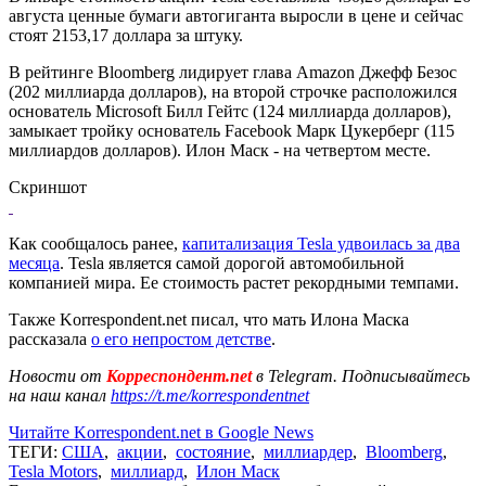
августа ценные бумаги автогиганта выросли в цене и сейчас
стоят 2153,17 доллара за штуку.
В рейтинге Bloomberg лидирует глава Amazon Джефф Безос
(202 миллиарда долларов), на второй строчке расположился
основатель Microsoft Билл Гейтс (124 миллиарда долларов),
замыкает тройку основатель Facebook Марк Цукерберг (115
миллиардов долларов). Илон Маск - на четвертом месте.
Скриншот
Как сообщалось ранее,
капитализация Tesla удвоилась за два
месяца
. Tesla является самой дорогой автомобильной
компанией мира. Ее стоимость растет рекордными темпами.
Также Korrespondent.net писал, что мать Илона Маска
рассказала
о его непростом детстве
.
Новости от
Корреспондент.net
в Telegram. Подписывайтесь
на наш канал
https://t.me/korrespondentnet
Читайте Korrespondent.net в Google News
ТЕГИ:
США
,
акции
,
состояние
,
миллиардер
,
Bloomberg
,
Tesla Motors
,
миллиард
,
Илон Маск