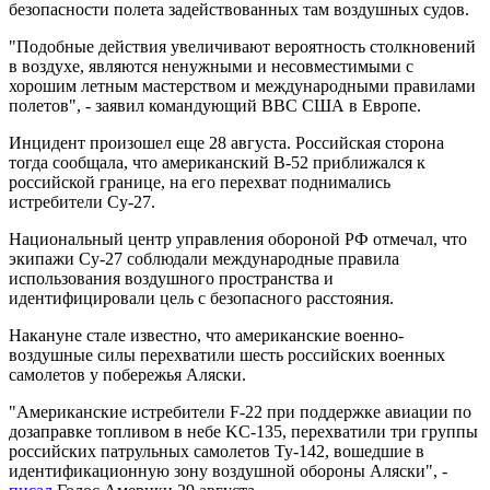
безопасности полета задействованных там воздушных судов.
"Подобные действия увеличивают вероятность столкновений
в воздухе, являются ненужными и несовместимыми с
хорошим летным мастерством и международными правилами
полетов", - заявил командующий ВВС США в Европе.
Инцидент произошел еще 28 августа. Российская сторона
тогда сообщала, что американский B-52 приближался к
российской границе, на его перехват поднимались
истребители Су-27.
Национальный центр управления обороной РФ отмечал, что
экипажи Су-27 соблюдали международные правила
использования воздушного пространства и
идентифицировали цель с безопасного расстояния.
Накануне стале известно, что американские военно-
воздушные силы перехватили шесть российских военных
самолетов у побережья Аляски.
"Американские истребители F-22 при поддержке авиации по
дозаправке топливом в небе KC-135, перехватили три группы
российских патрульных самолетов Ту-142, вошедшие в
идентификационную зону воздушной обороны Аляски", -