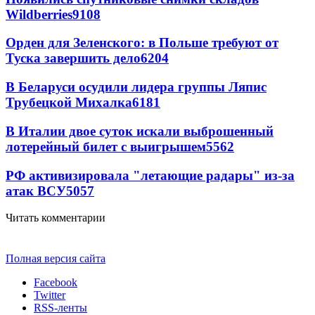
Wildberries
9108
Орден для Зеленского: в Польше требуют от
Туска завершить дело
6204
В Беларуси осудили лидера группы Ляпис
Трубецкой Михалка
6181
В Италии двое суток искали выброшенный
лотерейный билет с выигрышем
5562
РФ активизировала "летающие радары" из-за
атак ВСУ
5057
Читать комментарии
Полная версия сайта
Facebook
Twitter
RSS-ленты