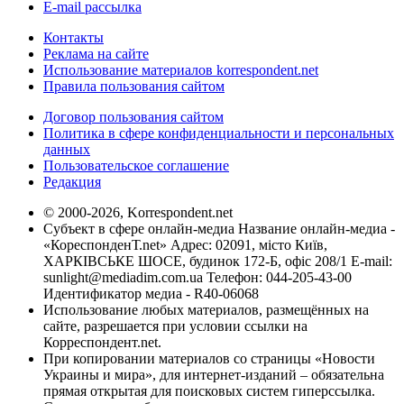
E-mail рассылка
Контакты
Реклама на сайте
Использование материалов korrespondent.net
Правила пользования сайтом
Договор пользования сайтом
Политика в сфере конфиденциальности и персональных
данных
Пользовательское соглашение
Редакция
© 2000-2026, Korrespondent.net
Субъект в сфере онлайн-медиа Название онлайн-медиа -
«КореспонденТ.net» Адрес: 02091, місто Київ,
ХАРКІВСЬКЕ ШОСЕ, будинок 172-Б, офіс 208/1 E-mail:
sunlight@mediadim.com.ua
Телефон: 044-205-43-00
Идентификатор медиа - R40-06068
Использование любых материалов, размещённых на
сайте, разрешается при условии ссылки на
Корреспондент.net.
При копировании материалов со страницы «Новости
Украины и мира», для интернет-изданий – обязательна
прямая открытая для поисковых систем гиперссылка.