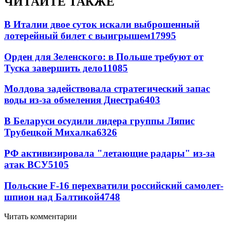
ЧИТАЙТЕ ТАКЖЕ
В Италии двое суток искали выброшенный
лотерейный билет с выигрышем
17995
Орден для Зеленского: в Польше требуют от
Туска завершить дело
11085
Молдова задействовала стратегический запас
воды из-за обмеления Днестра
6403
В Беларуси осудили лидера группы Ляпис
Трубецкой Михалка
6326
РФ активизировала "летающие радары" из-за
атак ВСУ
5105
Польские F-16 перехватили российский самолет-
шпион над Балтикой
4748
Читать комментарии