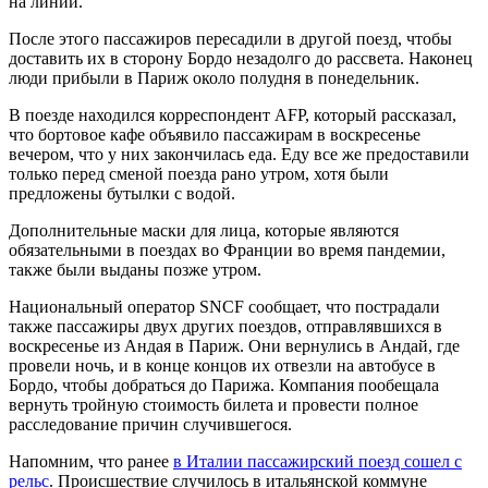
на линии.
После этого пассажиров пересадили в другой поезд, чтобы
доставить их в сторону Бордо незадолго до рассвета. Наконец
люди прибыли в Париж около полудня в понедельник.
В поезде находился корреспондент AFP, который рассказал,
что бортовое кафе объявило пассажирам в воскресенье
вечером, что у них закончилась еда. Еду все же предоставили ​​
только перед сменой поезда рано утром, хотя были
предложены бутылки с водой.
Дополнительные маски для лица, которые являются
обязательными в поездах во Франции во время пандемии,
также были выданы позже утром.
Национальный оператор SNCF сообщает, что пострадали
также пассажиры двух других поездов, отправлявшихся в
воскресенье из Андая в Париж. Они вернулись в Андай, где
провели ночь, и в конце концов их отвезли на автобусе в
Бордо, чтобы добраться до Парижа. Компания пообещала
вернуть тройную стоимость билета и провести полное
расследование причин случившегося.
Напомним, что ранее
в Италии пассажирский поезд сошел с
рельс
. Происшествие случилось в итальянской коммуне