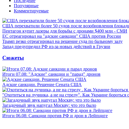
Последние
Популярные
Комментируемые
США перехватили более 50 судов после возобновления блокад
Пентагон купит лазеры для борьбы с дронами $400 млн - СМИ
ЕС отреагировал на "адские санкции" США против России
Трамп резко отреагировал на решение суда по бальному залу
Запад предупредил РФ из-за новых действий в Грузии
Сюжеты
Итоги 07.08: "Адские" санкции и "парад" дронов
Адские санкции. Решение Сената США
"Охотиться на лучника, а не на стрелу". Как Украине бороться 
Загадочный звук напугал Москву: что это было
Итоги 06.08: Санкции против РФ и дрон в Лейпциге