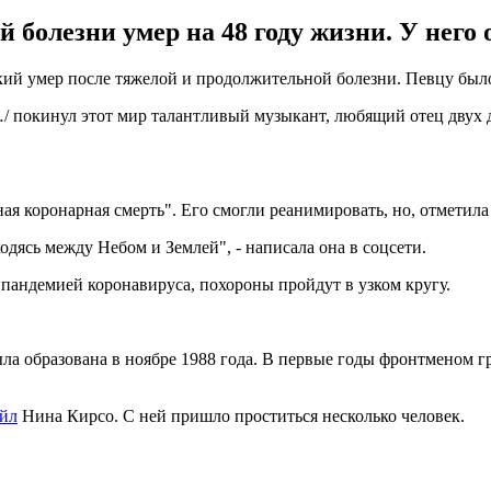
болезни умер на 48 году жизни. У него о
й умер после тяжелой и продолжительной болезни. Певцу было 
/…/ покинул этот мир талантливый музыкант, любящий отец двух д
ная коронарная смерть". Его смогли реанимировать, но, отметил
одясь между Небом и Землей", - написала она в соцсети.
с пандемией коронавируса, похороны пройдут в узком кругу.
ыла образована в ноябре 1988 года. В первые годы фронтменом 
айл
Нина Кирсо. С ней пришло проститься несколько человек.