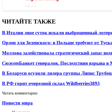
ЧИТАЙТЕ ТАКЖЕ
В Италии двое суток искали выброшенный лоте
Орден для Зеленского: в Польше требуют от Туск
Молдова задействовала стратегический запас вод
Сюжет
Банкет генералов. Последствия взрыва в 
В Беларуси осудили лидера группы Ляпис Трубе
В РФ горит очередной склад Wildberries
3893
Читать комментарии
Новости мира