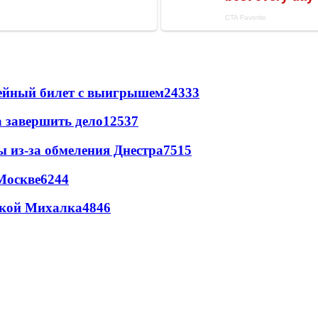
рейный билет с выигрышем
24333
а завершить дело
12537
ы из-за обмеления Днестра
7515
Москве
6244
цкой Михалка
4846