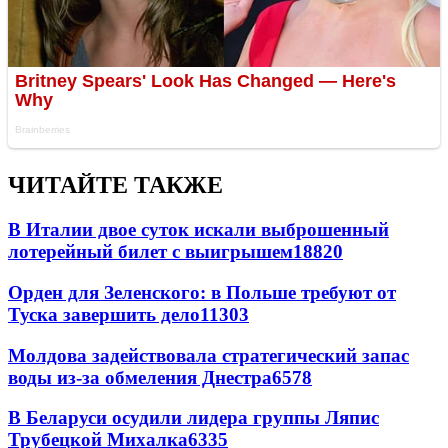
ЧИТАЙТЕ ТАКЖЕ
В Италии двое суток искали выброшенный
лотерейный билет с выигрышем
18820
Орден для Зеленского: в Польше требуют от
Туска завершить дело
11303
Молдова задействовала стратегический запас
воды из-за обмеления Днестра
6578
В Беларуси осудили лидера группы Ляпис
Трубецкой Михалка
6335