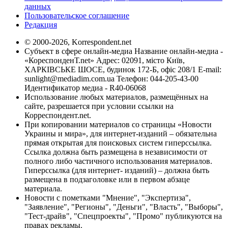
данных
Пользовательское соглашение
Редакция
© 2000-2026, Korrespondent.net
Субъект в сфере онлайн-медиа Название онлайн-медиа -
«КореспонденТ.net» Адрес: 02091, місто Київ,
ХАРКІВСЬКЕ ШОСЕ, будинок 172-Б, офіс 208/1 E-mail:
sunlight@mediadim.com.ua
Телефон: 044-205-43-00
Идентификатор медиа - R40-06068
Использование любых материалов, размещённых на
сайте, разрешается при условии ссылки на
Корреспондент.net.
При копировании материалов со страницы «Новости
Украины и мира», для интернет-изданий – обязательна
прямая открытая для поисковых систем гиперссылка.
Ссылка должна быть размещена в независимости от
полного либо частичного использования материалов.
Гиперссылка (для интернет- изданий) – должна быть
размещена в подзаголовке или в первом абзаце
материала.
Новости с пометками "Мнение", "Экспертиза",
"Заявление", "Регионы", "Деньги", "Власть", "Выборы",
"Тест-драйв", "Спецпроекты", "Промо" публикуются на
правах рекламы.