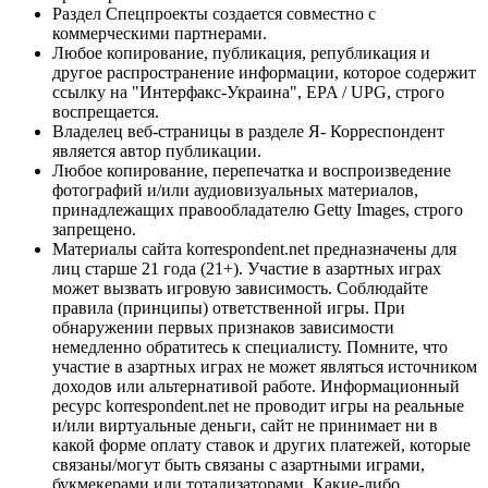
Раздел Спецпроекты создается совместно с
коммерческими партнерами.
Любое копирование, публикация, републикация и
другое распространение информации, которое содержит
ссылку на "Интерфакс-Украина", EPA / UPG, строго
воспрещается.
Владелец веб-страницы в разделе Я- Корреспондент
является автор публикации.
Любое копирование, перепечатка и воспроизведение
фотографий и/или аудиовизуальных материалов,
принадлежащих правообладателю Getty Images, строго
запрещено.
Материалы сайта korrespondent.net предназначены для
лиц старше 21 года (21+). Участие в азартных играх
может вызвать игровую зависимость. Соблюдайте
правила (принципы) ответственной игры. При
обнаружении первых признаков зависимости
немедленно обратитесь к специалисту. Помните, что
участие в азартных играх не может являться источником
доходов или альтернативой работе. Информационный
ресурс korrespondent.net не проводит игры на реальные
и/или виртуальные деньги, сайт не принимает ни в
какой форме оплату ставок и других платежей, которые
связаны/могут быть связаны с азартными играми,
букмекерами или тотализаторами. Какие-либо