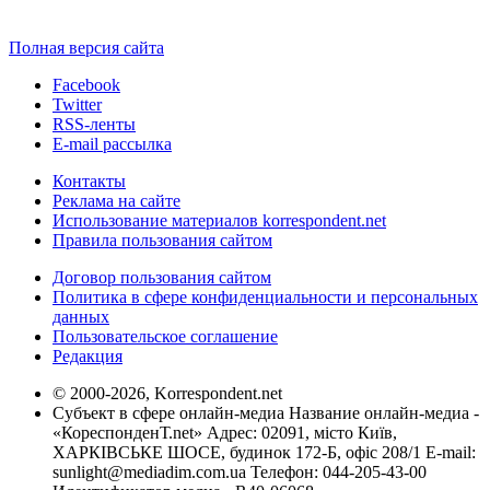
Полная версия сайта
Facebook
Twitter
RSS-ленты
E-mail рассылка
Контакты
Реклама на сайте
Использование материалов korrespondent.net
Правила пользования сайтом
Договор пользования сайтом
Политика в сфере конфиденциальности и персональных
данных
Пользовательское соглашение
Редакция
© 2000-2026, Korrespondent.net
Субъект в сфере онлайн-медиа Название онлайн-медиа -
«КореспонденТ.net» Адрес: 02091, місто Київ,
ХАРКІВСЬКЕ ШОСЕ, будинок 172-Б, офіс 208/1 E-mail:
sunlight@mediadim.com.ua
Телефон: 044-205-43-00