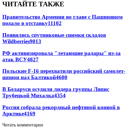
ЧИТАЙТЕ ТАКЖЕ
Правительство Армении во главе с Пашиняном
подало в отставку
11102
Появились спутниковые снимки складов
Wildberries
9013
РФ активизировала "летающие радары" из-за
атак ВСУ
4827
Польские F-16 перехватили российский самолет-
шпион над Балтикой
4600
В Беларуси осудили лидера группы Ляпис
Трубецкой Михалка
4354
Россия собрала рекордный нефтяной конвой в
Арктике
4169
Читать комментарии