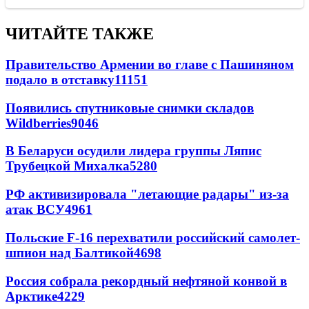
ЧИТАЙТЕ ТАКЖЕ
Правительство Армении во главе с Пашиняном
подало в отставку
11151
Появились спутниковые снимки складов
Wildberries
9046
В Беларуси осудили лидера группы Ляпис
Трубецкой Михалка
5280
РФ активизировала "летающие радары" из-за
атак ВСУ
4961
Польские F-16 перехватили российский самолет-
шпион над Балтикой
4698
Россия собрала рекордный нефтяной конвой в
Арктике
4229