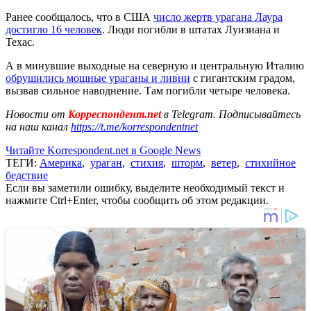
Ранее сообщалось, что в США
число жертв урагана Лаура
достигло 16 человек
. Люди погибли в штатах Луизиана и
Техас.
А в минувшие выходные на северную и центральную Италию
обрушились мощные ураганы и ливни
с гигантским градом,
вызвав сильное наводнение. Там погибли четыре человека.
Новости от
Корреспондент.net
в Telegram. Подписывайтесь
на наш канал
https://t.me/korrespondentnet
Читайте Korrespondent.net в Google News
ТЕГИ:
Америка
,
ураган
,
стихия
,
шторм
,
ветер
,
стихийное
бедствие
Если вы заметили ошибку, выделите необходимый текст и
нажмите Ctrl+Enter, чтобы сообщить об этом редакции.