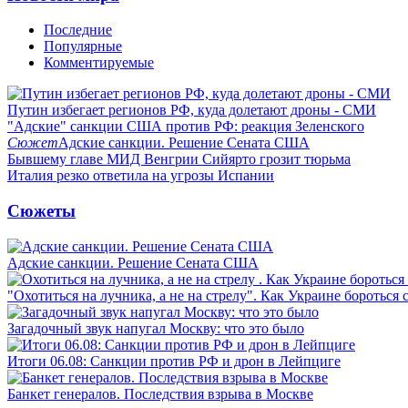
Последние
Популярные
Комментируемые
Путин избегает регионов РФ, куда долетают дроны - СМИ
"Адские" санкции США против РФ: реакция Зеленского
Сюжет
Адские санкции. Решение Сената США
Бывшему главе МИД Венгрии Сийярто грозит тюрьма
Италия резко ответила на угрозы Испании
Сюжеты
Адские санкции. Решение Сената США
"Охотиться на лучника, а не на стрелу". Как Украине бороться 
Загадочный звук напугал Москву: что это было
Итоги 06.08: Санкции против РФ и дрон в Лейпциге
Банкет генералов. Последствия взрыва в Москве