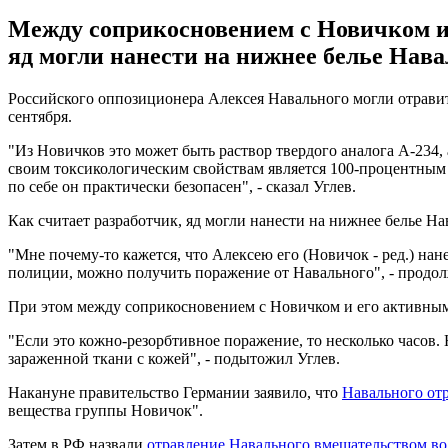
Между соприкосновением с Новичком и о
яд могли нанести на нижнее белье Нава
Российского оппозиционера Алексея Навального могли отрави
сентября.
"Из Новичков это может быть раствор твердого аналога А-234,
своим токсикологическим свойствам является 100-процентным а
по себе он практически безопасен", - сказал Углев.
Как считает разработчик, яд могли нанести на нижнее белье На
"Мне почему-то кажется, что Алексею его (Новичок - ред.) нане
полиции, можно получить поражение от Навального", - продол
При этом между соприкосновением с Новичком и его активным 
"Если это кожно-резорбтивное поражение, то несколько часов. 
зараженной ткани с кожей", - подытожил Углев.
Накануне правительство Германии заявило, что
Навального от
вещества группы Новичок".
Затем в РФ назвали
отравление Навального вмешательством во