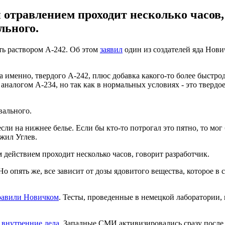
травлением проходит несколько часов, 
льного.
ть раствором А-242. Об этом
заявил
один из создателей яда Нович
 а именно, твердого А-242, плюс добавка какого-то более быст
налогом А-234, но так как в нормальных условиях - это твердое
вального.
сли на нижнее белье. Если бы кто-то потрогал это пятно, то мог
жил Углев.
действием проходит несколько часов, говорит разработчик.
Но опять же, все зависит от дозы ядовитого вещества, которое в
равили Новичком
. Тесты, проведенные в немецкой лаборатории,
 внутренние дела
. Западные СМИ активизировались сразу после