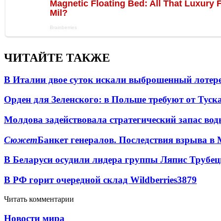
ЧИТАЙТЕ ТАКЖЕ
В Италии двое суток искали выброшенный лоте
Орден для Зеленского: в Польше требуют от Туск
Молдова задействовала стратегический запас вод
Сюжет
Банкет генералов. Последствия взрыва в 
В Беларуси осудили лидера группы Ляпис Трубе
В РФ горит очередной склад Wildberries
3879
Читать комментарии
Новости мира