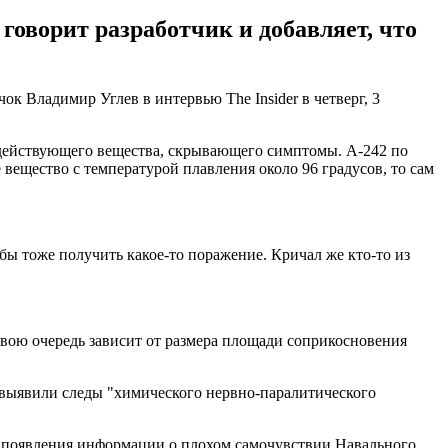
говорит разработчик и добавляет, что
ок Владимир Углев в интервью The Insider в четверг, 3
родействующего вещества, скрывающего симптомы. А-242 по
 вещество с температурой плавления около 96 градусов, то сам
 бы тоже получить какое-то поражение. Кричал же кто-то из
 свою очередь зависит от размера площади соприкосновения
 выявили следы "химического нервно-паралитического
 появления информации о плохом самочувствии Навального,