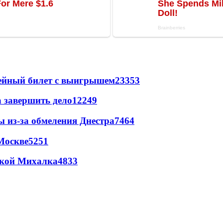
рейный билет с выигрышем
23353
а завершить дело
12249
ы из-за обмеления Днестра
7464
Москве
5251
цкой Михалка
4833