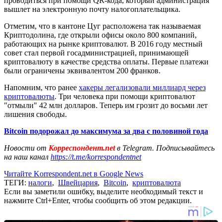
проводиться при помощи QR-кода, который администрация
вышлет на электронную почту налогоплательщика.
Отметим, что в кантоне Цуг расположена так называемая
Криптодолина, где открыли офисы около 800 компаний,
работающих на рынке криптовалют. В 2016 году местный
совет стал первой госадминистрацией, принимающей
криптовалюту в качестве средства оплаты. Первые платежи
были ограничены эквивалентом 200 франков.
Напомним, что ранее
хакеры легализовали миллиард через
криптовалюты
. Три человека при помощи криптовалют
"отмыли" 42 млн долларов. Теперь им грозит до восьми лет
лишения свободы.
Bitcoin подорожал до максимума за два с половиной года
Новости от
Корреспондент.net
в Telegram. Подписывайтесь
на наш канал
https://t.me/korrespondentnet
Читайте Korrespondent.net в Google News
ТЕГИ:
налоги
,
Швейцария
,
Bitcoin
,
криптовалюта
Если вы заметили ошибку, выделите необходимый текст и
нажмите Ctrl+Enter, чтобы сообщить об этом редакции.