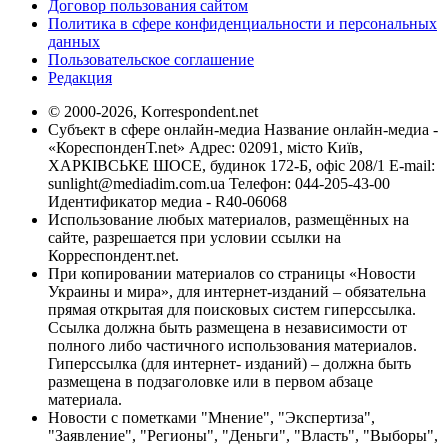
Договор пользования сайтом
Политика в сфере конфиденциальности и персональных
данных
Пользовательское соглашение
Редакция
© 2000-2026, Korrespondent.net
Субъект в сфере онлайн-медиа Название онлайн-медиа -
«КореспонденТ.net» Адрес: 02091, місто Київ,
ХАРКІВСЬКЕ ШОСЕ, будинок 172-Б, офіс 208/1 E-mail:
sunlight@mediadim.com.ua
Телефон: 044-205-43-00
Идентификатор медиа - R40-06068
Использование любых материалов, размещённых на
сайте, разрешается при условии ссылки на
Корреспондент.net.
При копировании материалов со страницы «Новости
Украины и мира», для интернет-изданий – обязательна
прямая открытая для поисковых систем гиперссылка.
Ссылка должна быть размещена в независимости от
полного либо частичного использования материалов.
Гиперссылка (для интернет- изданий) – должна быть
размещена в подзаголовке или в первом абзаце
материала.
Новости с пометками "Мнение", "Экспертиза",
"Заявление", "Регионы", "Деньги", "Власть", "Выборы",