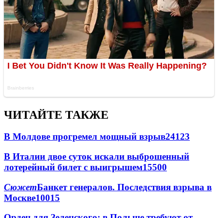
ЧИТАЙТЕ ТАКЖЕ
В Молдове прогремел мощный взрыв
24123
В Италии двое суток искали выброшенный
лотерейный билет с выигрышем
15500
Сюжет
Банкет генералов. Последствия взрыва в
Москве
10015
Орден для Зеленского: в Польше требуют от