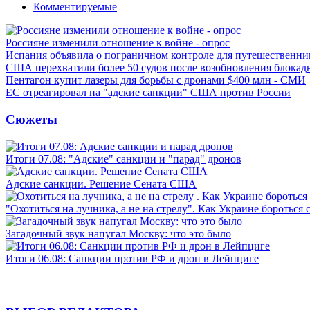
Комментируемые
Россияне изменили отношение к войне - опрос
Испания объявила о пограничном контроле для путешественни
США перехватили более 50 судов после возобновления блокад
Пентагон купит лазеры для борьбы с дронами $400 млн - СМИ
ЕС отреагировал на "адские санкции" США против России
Сюжеты
Итоги 07.08: "Адские" санкции и "парад" дронов
Адские санкции. Решение Сената США
"Охотиться на лучника, а не на стрелу". Как Украине бороться 
Загадочный звук напугал Москву: что это было
Итоги 06.08: Санкции против РФ и дрон в Лейпциге