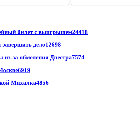
рейный билет с выигрышем
24418
а завершить дело
12698
ы из-за обмеления Днестра
7574
Москве
6919
цкой Михалка
4856