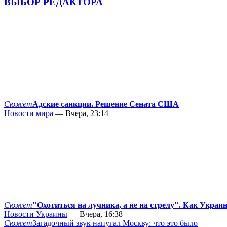
ВЫБОР РЕДАКТОРА
Сюжет
Адские санкции. Решение Сената США
Новости мира
— Вчера, 23:14
Сюжет
"Охотиться на лучника, а не на стрелу". Как Украи
Новости Украины
— Вчера, 16:38
Сюжет
Загадочный звук напугал Москву: что это было