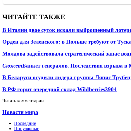
ЧИТАЙТЕ ТАКЖЕ
В Италии двое суток искали выброшенный лоте
Орден для Зеленского: в Польше требуют от Туск
Молдова задействовала стратегический запас вод
Сюжет
Банкет генералов. Последствия взрыва в 
В Беларуси осудили лидера группы Ляпис Трубе
В РФ горит очередной склад Wildberries
3904
Читать комментарии
Новости мира
Последние
Популярные