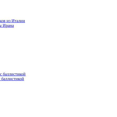
ков из Италии
ы Ирана
с баллистикой