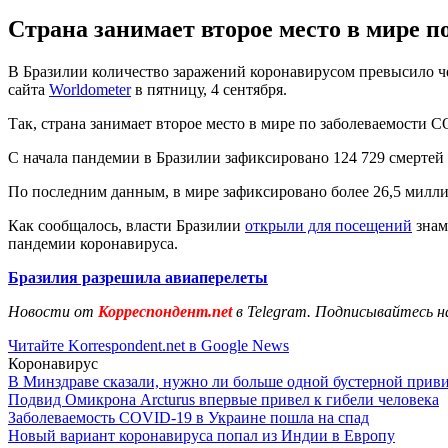
Страна занимает второе место в мире 
В Бразилии количество заражений коронавирусом превысило че
сайта
Worldometer
в пятницу, 4 сентября.
Так, страна занимает второе место в мире по заболеваемости CO
С начала пандемии в Бразилии зафиксировано 124 729 смертей и
По последним данным, в мире зафиксировано более 26,5 милли
Как сообщалось, власти Бразилии
открыли для посещений
знам
пандемии коронавируса.
Бразилия разрешила авиаперелеты
Новости от
Корреспондент.net
в Telegram. Подписывайтесь н
Читайте Korrespondent.net в Google News
Коронавирус
В Минздраве сказали, нужно ли больше одной бустерной прив
Подвид Омикрона Arcturus впервые привел к гибели человека
Заболеваемость COVID-19 в Украине пошла на спад
Новый вариант коронавируса попал из Индии в Европу