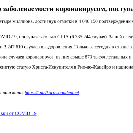
по заболеваемости коронавирусом, посту
тыре миллиона, достигнув отметки в 4 046 150 подтвержденных
VID-19, поступаясь только США (6 335 244 случая). За ней следу
 3 247 610 случаев выздоровления. Только за сегодня в стране 
она случаев коронавируса, из них свыше 873 тысяч летальных и
енитую статую Христа-Искупителя в Рио-де-Жанейро и национал
а наш канал
https://t.me/korrespondentnet
ивки от COVID-19