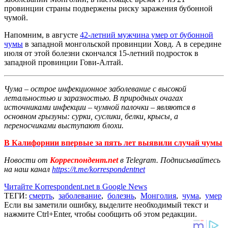
провинции страны подвержены риску заражения бубонной
чумой.
Напомним, в августе
42-летний мужчина умер от бубонной
чумы
в западной монгольской провинции Ховд. А в середине
июля от этой болезни скончался 15-летний подросток в
западной провинции Гови-Алтай.
Чума – острое инфекционное заболевание с высокой
летальностью и заразностью. В природных очагах
источниками инфекции – чумной палочки – являются в
основном грызуны: сурки, суслики, белки, крысы, а
переносчиками выступают блохи.
В Калифорнии впервые за пять лет выявили случай чумы
Новости от
Корреспондент.net
в Telegram. Подписывайтесь
на наш канал
https://t.me/korrespondentnet
Читайте Korrespondent.net в Google News
ТЕГИ:
смерть
,
заболевание
,
болезнь
,
Монголия
,
чума
,
умер
Если вы заметили ошибку, выделите необходимый текст и
нажмите Ctrl+Enter, чтобы сообщить об этом редакции.