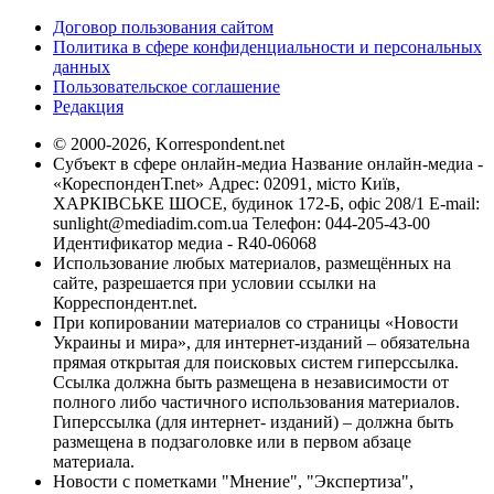
Договор пользования сайтом
Политика в сфере конфиденциальности и персональных
данных
Пользовательское соглашение
Редакция
© 2000-2026, Korrespondent.net
Субъект в сфере онлайн-медиа Название онлайн-медиа -
«КореспонденТ.net» Адрес: 02091, місто Київ,
ХАРКІВСЬКЕ ШОСЕ, будинок 172-Б, офіс 208/1 E-mail:
sunlight@mediadim.com.ua
Телефон: 044-205-43-00
Идентификатор медиа - R40-06068
Использование любых материалов, размещённых на
сайте, разрешается при условии ссылки на
Корреспондент.net.
При копировании материалов со страницы «Новости
Украины и мира», для интернет-изданий – обязательна
прямая открытая для поисковых систем гиперссылка.
Ссылка должна быть размещена в независимости от
полного либо частичного использования материалов.
Гиперссылка (для интернет- изданий) – должна быть
размещена в подзаголовке или в первом абзаце
материала.
Новости с пометками "Мнение", "Экспертиза",