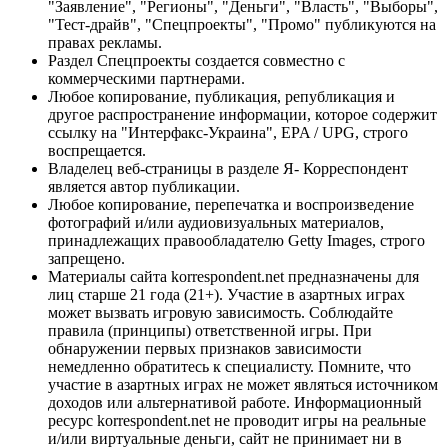
"Заявление", "Регионы", "Деньги", "Власть", "Выборы",
"Тест-драйв", "Спецпроекты", "Промо" публикуются на
правах рекламы.
Раздел Спецпроекты создается совместно с
коммерческими партнерами.
Любое копирование, публикация, републикация и
другое распространение информации, которое содержит
ссылку на "Интерфакс-Украина", EPA / UPG, строго
воспрещается.
Владелец веб-страницы в разделе Я- Корреспондент
является автор публикации.
Любое копирование, перепечатка и воспроизведение
фотографий и/или аудиовизуальных материалов,
принадлежащих правообладателю Getty Images, строго
запрещено.
Материалы сайта korrespondent.net предназначены для
лиц старше 21 года (21+). Участие в азартных играх
может вызвать игровую зависимость. Соблюдайте
правила (принципы) ответственной игры. При
обнаружении первых признаков зависимости
немедленно обратитесь к специалисту. Помните, что
участие в азартных играх не может являться источником
доходов или альтернативой работе. Информационный
ресурс korrespondent.net не проводит игры на реальные
и/или виртуальные деньги, сайт не принимает ни в