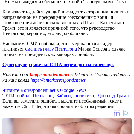
"Но мы выходим из бесконечных войн", - подчеркнул Трамп.
Как известно, действующий президент - сторонник политики,
направленной на прекращение "бесконечных войн" и
возвращение американских военных в Штаты. Как считает
Трамп, это и является причиной того, что руководство
Пентагона, вероятно, его недолюбливает.
Напомним, СМИ сообщали, что американский лидер
планирует
сменить главу Пентагона
Марка Эспера в случае
победы на президентских выборах 3 ноября.
Супер-пупер ракеты. США переходят на гиперзвук
Новости от
Корреспондент.net
в Telegram. Подписывайтесь
на наш канал
https://t.me/korrespondentnet
Читайте Korrespondent.net в Google News
ТЕГИ:
война
,
Пентагон
,
Байден
,
политика
,
Дональд Трамп
Если вы заметили ошибку, выделите необходимый текст и
нажмите Ctrl+Enter, чтобы сообщить об этом редакции.