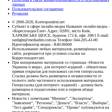
данных
Пользовательское соглашение
Редакция
© 2000-2026, Korrespondent.net
Субъект в сфере онлайн-медиа Название онлайн-медиа -
«КореспонденТ.net» Адрес: 02091, місто Київ,
ХАРКІВСЬКЕ ШОСЕ, будинок 172-Б, офіс 208/1 E-mail:
sunlight@mediadim.com.ua
Телефон: 044-205-43-00
Идентификатор медиа - R40-06068
Использование любых материалов, размещённых на
сайте, разрешается при условии ссылки на
Корреспондент.net.
При копировании материалов со страницы «Новости
Украины и мира», для интернет-изданий – обязательна
прямая открытая для поисковых систем гиперссылка.
Ссылка должна быть размещена в независимости от
полного либо частичного использования материалов.
Гиперссылка (для интернет- изданий) – должна быть
размещена в подзаголовке или в первом абзаце
материала.
Новости с пометками "Мнение", "Экспертиза",
"Заявление", "Регионы", "Деньги", "Власть", "Выборы",
"Тест-драйв", "Спецпроекты", "Промо" публикуются на
правах рекламы.