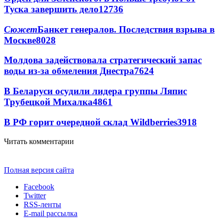
Туска завершить дело
12736
Сюжет
Банкет генералов. Последствия взрыва в
Москве
8028
Молдова задействовала стратегический запас
воды из-за обмеления Днестра
7624
В Беларуси осудили лидера группы Ляпис
Трубецкой Михалка
4861
В РФ горит очередной склад Wildberries
3918
Читать комментарии
Полная версия сайта
Facebook
Twitter
RSS-ленты
E-mail рассылка