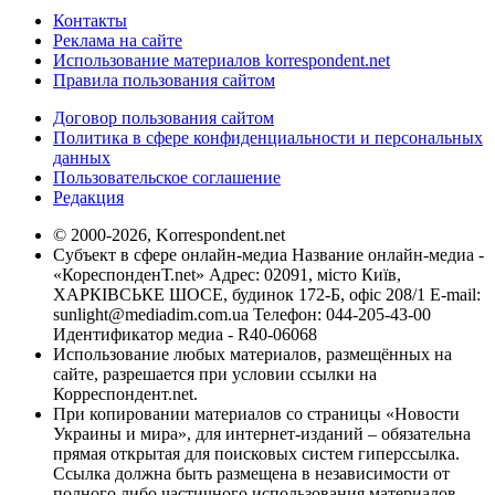
Контакты
Реклама на сайте
Использование материалов korrespondent.net
Правила пользования сайтом
Договор пользования сайтом
Политика в сфере конфиденциальности и персональных
данных
Пользовательское соглашение
Редакция
© 2000-2026, Korrespondent.net
Субъект в сфере онлайн-медиа Название онлайн-медиа -
«КореспонденТ.net» Адрес: 02091, місто Київ,
ХАРКІВСЬКЕ ШОСЕ, будинок 172-Б, офіс 208/1 E-mail:
sunlight@mediadim.com.ua
Телефон: 044-205-43-00
Идентификатор медиа - R40-06068
Использование любых материалов, размещённых на
сайте, разрешается при условии ссылки на
Корреспондент.net.
При копировании материалов со страницы «Новости
Украины и мира», для интернет-изданий – обязательна
прямая открытая для поисковых систем гиперссылка.
Ссылка должна быть размещена в независимости от
полного либо частичного использования материалов.