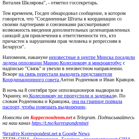
Виталия Шклярова", - отметил госсекретарь.
Тем временем, Госдеп обнародовал сообщение, в котором
говорится, что "Соединенные Штаты в координации со
своими партнерами и союзниками рассматривают
возможность введения дополнительных целенаправленных
санкций для привлечения к ответственности тех, кто
причастен к нарушениям прав человека и репрессиям в
Беларуси".
Напомним, накануне
неизвестные в центре Минска посадили
лидера оппозиции Марию Колесникову в микроавтобус
с
надписью "Связь" и увезли в неизвестном направлении.
Вскоре
на связь перестали выходить представители
Координационного совета
Антон Родненков и Иван Кравцов.
В ночь на 8 сентября трое оппозиционеров выдворили в
Украину, но
Колесникову не пропустили и задержал
и. По
словам Родненкова и Кравцова,
она на границе порвала
паспорт, чтобы помешать выдворению
.
Новости от
Корреспондент.net
в Telegram. Подписывайтесь
на наш канал
https://t.me/korrespondentnet
Читайте Korrespondent.net в Google News