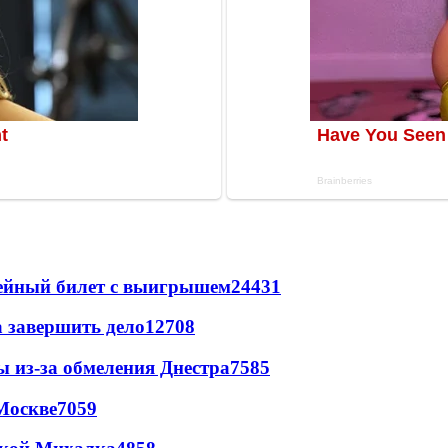
рейный билет с выигрышем
24431
а завершить дело
12708
ы из-за обмеления Днестра
7585
Москве
7059