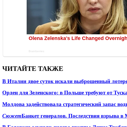
ЧИТАЙТЕ ТАКЖЕ
В Италии двое суток искали выброшенный лоте
Орден для Зеленского: в Польше требуют от Туск
Молдова задействовала стратегический запас вод
Сюжет
Банкет генералов. Последствия взрыва в 