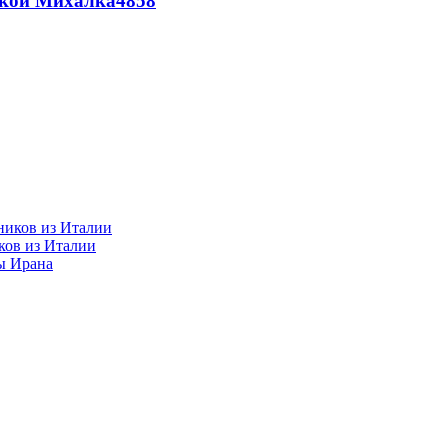
цкой Михалка
4858
ков из Италии
ы Ирана