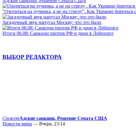
Адские санкции. Решение Сената США
"Охотиться на лучника, а не на стрелу". Как Украине бороться 
Загадочный звук напугал Москву: что это было
Итоги 06.08: Санкции против РФ и дрон в Лейпциге
ВЫБОР РЕДАКТОРА
Сюжет
Адские санкции. Решение Сената США
Новости мира
— Вчера, 23:14