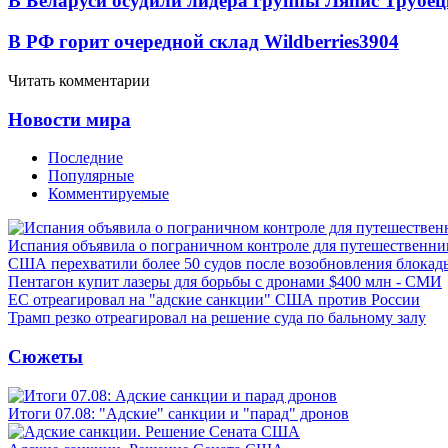
В Беларуси осудили лидера группы Ляпис Трубе
В РФ горит очередной склад Wildberries
3904
Читать комментарии
Новости мира
Последние
Популярные
Комментируемые
Испания объявила о пограничном контроле для путешественни
США перехватили более 50 судов после возобновления блокад
Пентагон купит лазеры для борьбы с дронами $400 млн - СМИ
ЕС отреагировал на "адские санкции" США против России
Трамп резко отреагировал на решение суда по бальному залу
Сюжеты
Итоги 07.08: "Адские" санкции и "парад" дронов