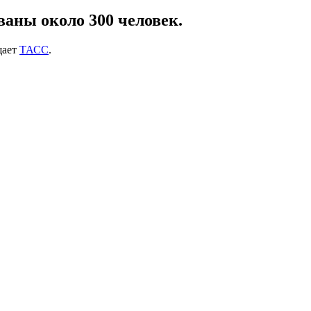
аны около 300 человек.
щает
ТАСС
.