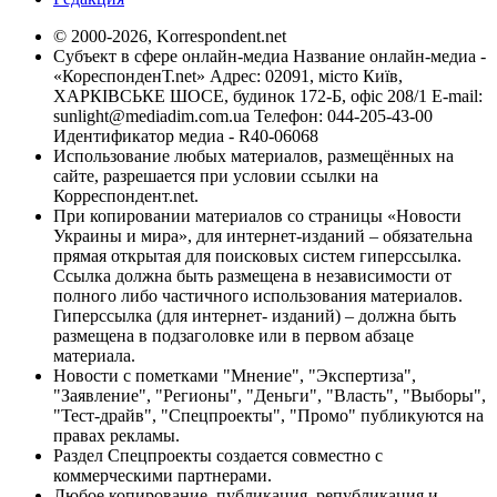
© 2000-2026, Korrespondent.net
Субъект в сфере онлайн-медиа Название онлайн-медиа -
«КореспонденТ.net» Адрес: 02091, місто Київ,
ХАРКІВСЬКЕ ШОСЕ, будинок 172-Б, офіс 208/1 E-mail:
sunlight@mediadim.com.ua
Телефон: 044-205-43-00
Идентификатор медиа - R40-06068
Использование любых материалов, размещённых на
сайте, разрешается при условии ссылки на
Корреспондент.net.
При копировании материалов со страницы «Новости
Украины и мира», для интернет-изданий – обязательна
прямая открытая для поисковых систем гиперссылка.
Ссылка должна быть размещена в независимости от
полного либо частичного использования материалов.
Гиперссылка (для интернет- изданий) – должна быть
размещена в подзаголовке или в первом абзаце
материала.
Новости с пометками "Мнение", "Экспертиза",
"Заявление", "Регионы", "Деньги", "Власть", "Выборы",
"Тест-драйв", "Спецпроекты", "Промо" публикуются на
правах рекламы.
Раздел Спецпроекты создается совместно с
коммерческими партнерами.
Любое копирование, публикация, републикация и