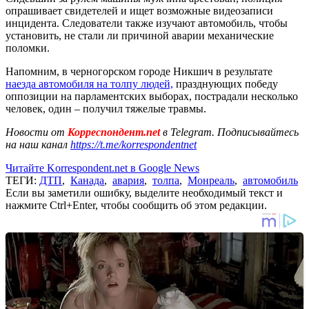
опрашивает свидетелей и ищет возможные видеозаписи
инцидента. Следователи также изучают автомобиль, чтобы
установить, не стали ли причиной аварии механические
поломки.
Напомним, в черногорском городе Никшич в результате
наезда автомобиля на толпу людей,
празднующих победу
оппозиции на парламентских выборах, пострадали несколько
человек, один – получил тяжелые травмы.
Новости от
Корреспондент.net
в Telegram. Подписывайтесь
на наш канал
https://t.me/korrespondentnet
Читайте Korrespondent.net в Google News
ТЕГИ:
ДТП
,
Канада
,
авария
,
толпа
,
Монреаль
,
автомобиль
Если вы заметили ошибку, выделите необходимый текст и
нажмите Ctrl+Enter, чтобы сообщить об этом редакции.