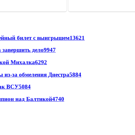
рейный билет с выигрышем
13621
а завершить дело
9947
цкой Михалка
6292
ы из-за обмеления Днестра
5884
так ВСУ
5084
шпион над Балтикой
4740