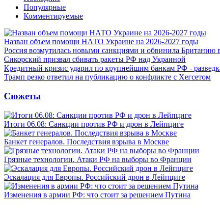
Популярные
Комментируемые
Назван объем помощи НАТО Украине на 2026-2027 годы
Россия возмутилась новыми санкциями и обвинила Британию 
Сикорский призвал сбивать ракеты РФ над Украиной
Кредитный кризис ударил по крупнейшим банкам РФ - разведк
Трамп резко ответил на публикацию о конфликте с Хегсетом
Сюжеты
Итоги 06.08: Санкции против РФ и дрон в Лейпциге
Банкет генералов. Последствия взрыва в Москве
Грязные технологии. Атаки РФ на выборы во Франции
Эскалация для Европы. Российский дрон в Лейпциге
Изменения в армии РФ: что стоит за решением Путина