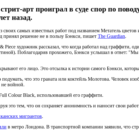
рит-арт проиграл в суде спор по поводу
ет назад.
своих самых известных работ под названием Метатель цветов из-
уд принял решение не в пользу Бэнкси, пишет
The Guardian
.
 & Piece художник рассказал, что когда работал над граффити, о
тиной). Поблагодарив прохожего, Бэнкси услышал в ответ: "Мы 
скрывают его лицо. Это отсылка к истории самого Бэнкси, котор
жно подумать, что это граната или коктейль Молотова. Человек и
 не войной.
ull Colour Black, использовавшей его граффити.
уя это тем, что он сохраняет анонимность и наносит свои работ
иканских мигрантов
.
или
в метро Лондона. В транспортной компании заявили, что стро