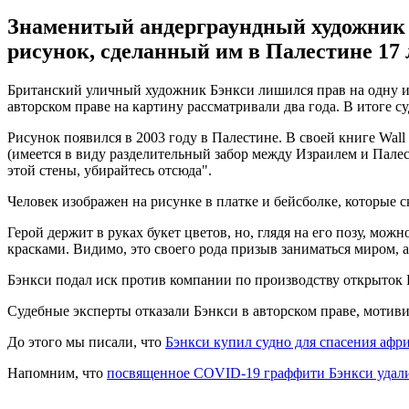
Знаменитый андерграундный художник ст
рисунок, сделанный им в Палестине 17 л
Британский уличный художник Бэнкси лишился прав на одну из 
авторском праве на картину рассматривали два года. В итоге с
Рисунок появился в 2003 году в Палестине. В своей книге Wall
(имеется в виду разделительный забор между Израилем и Палес
этой стены, убирайтесь отсюда".
Человек изображен на рисунке в платке и бейсболке, которые 
Герой держит в руках букет цветов, но, глядя на его позу, мо
красками. Видимо, это своего рода призыв заниматься миром, а
Бэнкси подал иск против компании по производству открыток F
Судебные эксперты отказали Бэнкси в авторском праве, мотивир
До этого мы писали, что
Бэнкси купил судно для спасения афр
Напомним, что
посвященное COVID-19 граффити Бэнкси удал