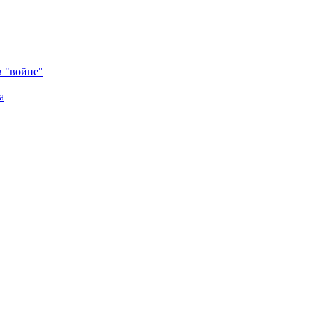
в "войне"
а