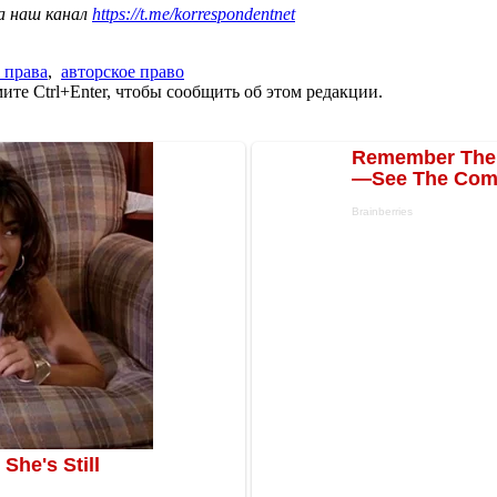
а наш канал
https://t.me/korrespondentnet
 права
,
авторское право
те Ctrl+Enter, чтобы сообщить об этом редакции.