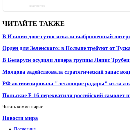
ЧИТАЙТЕ ТАКЖЕ
В Италии двое суток искали выброшенный лоте
Орден для Зеленского: в Польше требуют от Туск
В Беларуси осудили лидера группы Ляпис Трубе
Молдова задействовала стратегический запас вод
РФ активизировала "летающие радары" из-за а
Польские F-16 перехватили российский самолет-
Читать комментарии
Новости мира
Последние