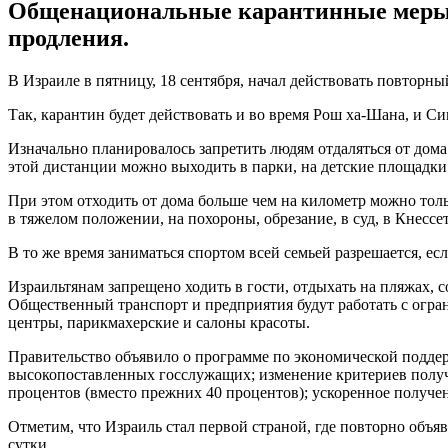
Общенациональные карантинные меры из
продления.
В Израиле в пятницу, 18 сентября, начал действовать повтор
Так, карантин будет действовать и во время Рош ха-Шана, и Си
Изначально планировалось запретить людям отдаляться от дома
этой дистанции можно выходить в парки, на детские площадки 
При этом отходить от дома больше чем на километр можно толь
в тяжелом положении, на похороны, обрезание, в суд, в Кнессет
В то же время заниматься спортом всей семьей разрешается, ес
Израильтянам запрещено ходить в гости, отдыхать на пляжах, 
Общественный транспорт и предприятия будут работать с огра
центры, парикмахерские и салоны красоты.
Правительство объявило о программе по экономической поддер
высокопоставленных госслужащих; изменение критериев получе
процентов (вместо прежних 40 процентов); ускоренное получе
Отметим, что Израиль стал первой страной, где повторно объя
сутки.