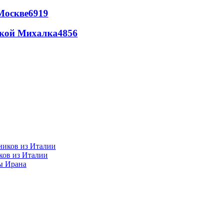
Москве
6919
цкой Михалка
4856
ков из Италии
ы Ирана