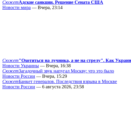
Сюжет
Адские санкции. Решение Сената США
Новости мира
— Вчера, 23:14
Сюжет
"Охотиться на лучника, а не на стрелу". Как Украи
Новости Украины
— Вчера, 16:38
Сюжет
Загадочный звук напугал Москву: что это было
Новости России
— Вчера, 15:29
Сюжет
Банкет генералов. Последствия взрыва в Москве
Новости России
— 6 августа 2026, 23:58