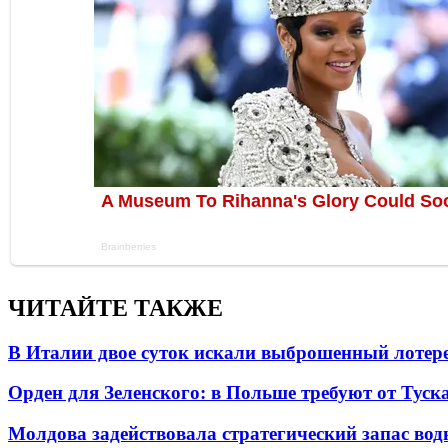
ЧИТАЙТЕ ТАКЖЕ
В Италии двое суток искали выброшенный лоте
Орден для Зеленского: в Польше требуют от Туск
Молдова задействовала стратегический запас вод