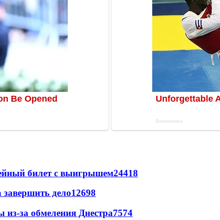
рейный билет с выигрышем
24418
а завершить дело
12698
ы из-за обмеления Днестра
7574