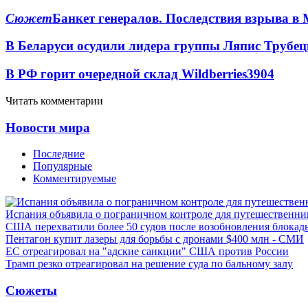
Сюжет
Банкет генералов. Последствия взрыва в 
В Беларуси осудили лидера группы Ляпис Трубе
В РФ горит очередной склад Wildberries
3904
Читать комментарии
Новости мира
Последние
Популярные
Комментируемые
Испания объявила о пограничном контроле для путешественни
США перехватили более 50 судов после возобновления блокад
Пентагон купит лазеры для борьбы с дронами $400 млн - СМИ
ЕС отреагировал на "адские санкции" США против России
Трамп резко отреагировал на решение суда по бальному залу
Сюжеты