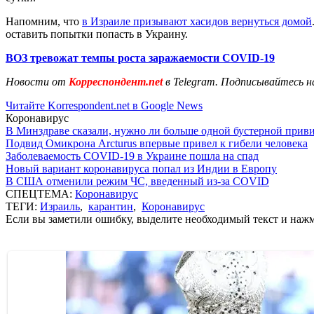
Напомним, что
в Израиле призывают хасидов вернуться домой
оставить попытки попасть в Украину.
ВОЗ тревожат темпы роста заражаемости COVID-19
Новости от
Корреспондент.net
в Telegram. Подписывайтесь н
Читайте Korrespondent.net в Google News
Коронавирус
В Минздраве сказали, нужно ли больше одной бустерной прив
Подвид Омикрона Arcturus впервые привел к гибели человека
Заболеваемость COVID-19 в Украине пошла на спад
Новый вариант коронавируса попал из Индии в Европу
В США отменили режим ЧС, введенный из-за COVID
СПЕЦТЕМА:
Коронавирус
ТЕГИ:
Израиль
,
карантин
,
Коронавирус
Если вы заметили ошибку, выделите необходимый текст и нажми