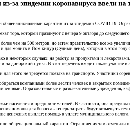
-за эпидемии коронавируса ввели на т
ный общенациональный карантин из-за эпидемии COVID-19. Огра
мхат-тора, который празднуют с вечера 9 октября до следующего 
 более чем на 500 метров, но затем правительство все же увел
и для молитв в Йом-кипур (Судный день), который в этом году о
ко в некоторых случаях: на работу, за продуктами и лекарствам
 и на донорский пункт. В этот перечень входит также участие в 
ли для этого не требуется поездка на транспорте. Участники сор
собираться компаниями более десяти человек в закрытых помещен
ничениями. Образовательные и развлекательные учреждения, каф
жке населения и предпринимателей. В частности, она предусма
ния помощи для бизнеса - теперь затраты будут возмещать тем 
ние денежных выплат; помощь в уплате муниципального налога.
вили общенациональный карантин. Ограничения там отменили в м