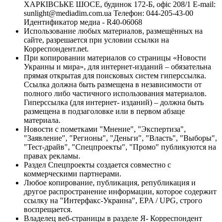
ХАРКІВСЬКЕ ШОСЕ, будинок 172-Б, офіс 208/1 E-mail:
sunlight@mediadim.com.ua
Телефон: 044-205-43-00
Идентификатор медиа - R40-06068
Использование любых материалов, размещённых на
сайте, разрешается при условии ссылки на
Корреспондент.net.
При копировании материалов со страницы «Новости
Украины и мира», для интернет-изданий – обязательна
прямая открытая для поисковых систем гиперссылка.
Ссылка должна быть размещена в независимости от
полного либо частичного использования материалов.
Гиперссылка (для интернет- изданий) – должна быть
размещена в подзаголовке или в первом абзаце
материала.
Новости с пометками "Мнение", "Экспертиза",
"Заявление", "Регионы", "Деньги", "Власть", "Выборы",
"Тест-драйв", "Спецпроекты", "Промо" публикуются на
правах рекламы.
Раздел Спецпроекты создается совместно с
коммерческими партнерами.
Любое копирование, публикация, републикация и
другое распространение информации, которое содержит
ссылку на "Интерфакс-Украина", EPA / UPG, строго
воспрещается.
Владелец веб-страницы в разделе Я- Корреспондент