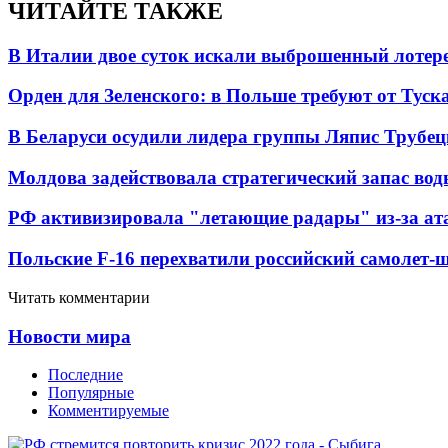
ЧИТАЙТЕ ТАКЖЕ
В Италии двое суток искали выброшенный лоте
Орден для Зеленского: в Польше требуют от Туск
В Беларуси осудили лидера группы Ляпис Трубе
Молдова задействовала стратегический запас вод
РФ активизировала "летающие радары" из-за а
Польские F-16 перехватили российский самолет-
Читать комментарии
Новости мира
Последние
Популярные
Комментируемые