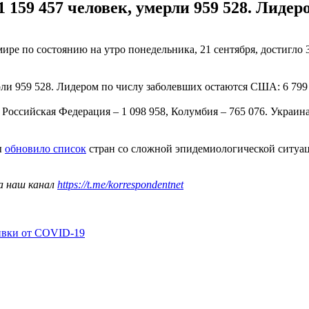
1 159 457 человек, умерли 959 528. Лид
ре по состоянию на утро понедельника, 21 сентября, достигло 
рли 959 528. Лидером по числу заболевших остаются США: 6 799 
, Российская Федерация – 1 098 958, Колумбия – 765 076. Украина
ы
обновило список
стран со сложной эпидемиологической ситуаци
а наш канал
https://t.me/korrespondentnet
ивки от COVID-19