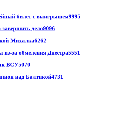
рейный билет с выигрышем
9995
а завершить дело
9096
цкой Михалка
6262
ы из-за обмеления Днестра
5551
так ВСУ
5070
шпион над Балтикой
4731