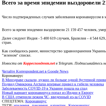
Всего за время эпидемии выздоровели 2
Число подтвержденных случаев заболевания коронавирусом в ми
Всего за время эпидемии выздоровели 21 159 457 человек, уме
Далее следуют Индия - 5 400 619 случаев, Бразилия – 4 544 629
стран.
Как сообщалось ранее, министерство здравоохранения Украин
"зеленом" списке.
Новости от
Корреспондент.net
в Telegram. Подписывайтесь н
Читайте Korrespondent.net в Google News
Коронавирус
В Минздраве сказали, нужно ли больше одной бустерной прив
Подвид Омикрона Arcturus впервые привел к гибели человека
Заболеваемость COVID-19 в Украине пошла на спад
Новый вариант коронавируса попал из Индии в Европу
В США отменили режим ЧС, введенный из-за COVID
СПЕЦТЕМА:
Коронавирус
ТЕГИ:
эпидемия
,
пандемия
,
карантин
,
Коронавирус