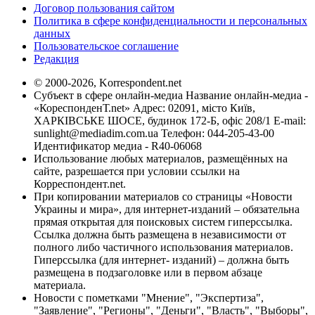
Договор пользования сайтом
Политика в сфере конфиденциальности и персональных
данных
Пользовательское соглашение
Редакция
© 2000-2026, Korrespondent.net
Субъект в сфере онлайн-медиа Название онлайн-медиа -
«КореспонденТ.net» Адрес: 02091, місто Київ,
ХАРКІВСЬКЕ ШОСЕ, будинок 172-Б, офіс 208/1 E-mail:
sunlight@mediadim.com.ua
Телефон: 044-205-43-00
Идентификатор медиа - R40-06068
Использование любых материалов, размещённых на
сайте, разрешается при условии ссылки на
Корреспондент.net.
При копировании материалов со страницы «Новости
Украины и мира», для интернет-изданий – обязательна
прямая открытая для поисковых систем гиперссылка.
Ссылка должна быть размещена в независимости от
полного либо частичного использования материалов.
Гиперссылка (для интернет- изданий) – должна быть
размещена в подзаголовке или в первом абзаце
материала.
Новости с пометками "Мнение", "Экспертиза",
"Заявление", "Регионы", "Деньги", "Власть", "Выборы",