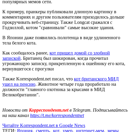
популярных мемов сети.
К примеру, пранкеры публиковали длинную картинку в
комментариях и другим пользователям приходилось дольше
прокручивать веб-страницу. Также Longcat сражался с
Годзиллой, котом "сравнивали" самые высокие здания.
В Японии даже появились полотенца в виде удлиненного
тела белого кота.
Как сообщалось ранее,
кот пришел домой со злобной
запиской
. Британец был шокирован, когда прочитал
угрожающую записку, прикрепленную к ошейнику его кота,
вернувшегося с прогулки
Также Korrespondent.net писал, что
кот британского МИД
ушел на пенсию
. Животное четыре года проработало на
должности "главного охотника за крысами в МИД
Великобритании".
Новости от
Корреспондент.net
в Telegram. Подписывайтесь
на наш канал
https://t.me/korrespondentnet
Читайте Korrespondent.net в Google News
ТЕГИ:
Япония
,
смерть
,
кот
,
умер
,
интернет-мем
,
мемы