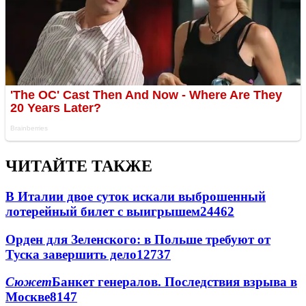
ЧИТАЙТЕ ТАКЖЕ
В Италии двое суток искали выброшенный
лотерейный билет с выигрышем
24462
Орден для Зеленского: в Польше требуют от
Туска завершить дело
12737
Сюжет
Банкет генералов. Последствия взрыва в
Москве
8147