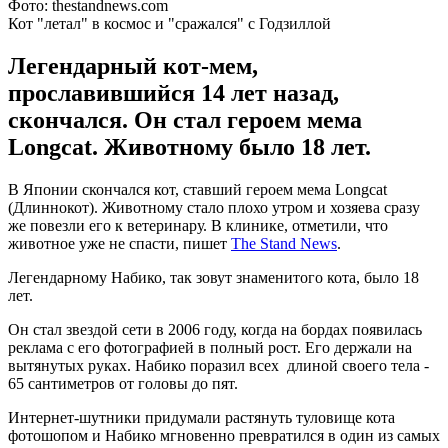
Фото: thestandnews.com
Кот "летал" в космос и "сражался" с Годзиллой
Легендарный кот-мем,
прославившийся 14 лет назад,
скончался. Он стал героем мема
Longcat. Животному было 18 лет.
В Японии скончался кот, ставший героем мема Longcat
(Длиннокот). Животному стало плохо утром и хозяева сразу
же повезли его к ветеринару. В клинике, отметили, что
животное уже не спасти, пишет
The Stand News
.
Легендарному Набико, так зовут знаменитого кота, было 18
лет.
Он стал звездой сети в 2006 году, когда на бордах появилась
реклама с его фотографией в полный рост. Его держали на
вытянутых руках. Набико поразил всех длиной своего тела -
65 сантиметров от головы до пят.
Интернет-шутники придумали растянуть туловище кота
фотошопом и Набико мгновенно превратился в один из самых