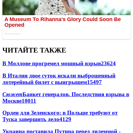
ЧИТАЙТЕ ТАКЖЕ
В Молдове прогремел мощный взрыв
23624
В Италии двое суток искали выброшенный
лотерейный билет с выигрышем
15497
Сюжет
Банкет генералов. Последствия взрыва в
Москве
10011
Орден для Зеленского: в Польше требуют от
Туска завершить дело
4129
Украина поставила Путина перед дилеммой -