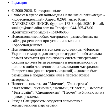
Редакция
© 2000-2026, Korrespondent.net
Субъект в сфере онлайн-медиа Название онлайн-медиа -
«КореспонденТ.net» Адрес: 02091, місто Київ,
ХАРКІВСЬКЕ ШОСЕ, будинок 172-Б, офіс 208/1 E-mail:
sunlight@mediadim.com.ua
Телефон: 044-205-43-00
Идентификатор медиа - R40-06068
Использование любых материалов, размещённых на
сайте, разрешается при условии ссылки на
Корреспондент.net.
При копировании материалов со страницы «Новости
Украины и мира», для интернет-изданий – обязательна
прямая открытая для поисковых систем гиперссылка.
Ссылка должна быть размещена в независимости от
полного либо частичного использования материалов.
Гиперссылка (для интернет- изданий) – должна быть
размещена в подзаголовке или в первом абзаце
материала.
Новости с пометками "Мнение", "Экспертиза",
"Заявление", "Регионы", "Деньги", "Власть", "Выборы",
"Тест-драйв", "Спецпроекты", "Промо" публикуются на
правах рекламы.
Раздел Спецпроекты создается совместно с
коммерческими партнерами.