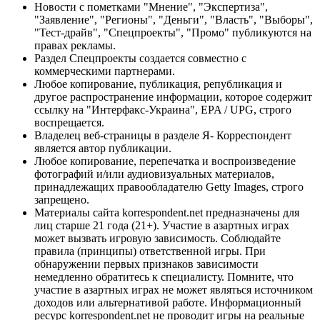
Новости с пометками "Мнение", "Экспертиза",
"Заявление", "Регионы", "Деньги", "Власть", "Выборы",
"Тест-драйв", "Спецпроекты", "Промо" публикуются на
правах рекламы.
Раздел Спецпроекты создается совместно с
коммерческими партнерами.
Любое копирование, публикация, републикация и
другое распространение информации, которое содержит
ссылку на "Интерфакс-Украина", EPA / UPG, строго
воспрещается.
Владелец веб-страницы в разделе Я- Корреспондент
является автор публикации.
Любое копирование, перепечатка и воспроизведение
фотографий и/или аудиовизуальных материалов,
принадлежащих правообладателю Getty Images, строго
запрещено.
Материалы сайта korrespondent.net предназначены для
лиц старше 21 года (21+). Участие в азартных играх
может вызвать игровую зависимость. Соблюдайте
правила (принципы) ответственной игры. При
обнаружении первых признаков зависимости
немедленно обратитесь к специалисту. Помните, что
участие в азартных играх не может являться источником
доходов или альтернативой работе. Информационный
ресурс korrespondent.net не проводит игры на реальные