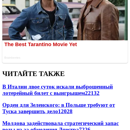
ЧИТАЙТЕ ТАКЖЕ
В Италии двое суток искали выброшенный
лотерейный билет с выигрышем
22132
Орден для Зеленского: в Польше требуют от
Туска завершить дело
12028
Молдова задействовала стратегический запас
воды из-за обмеления Днестра
7226