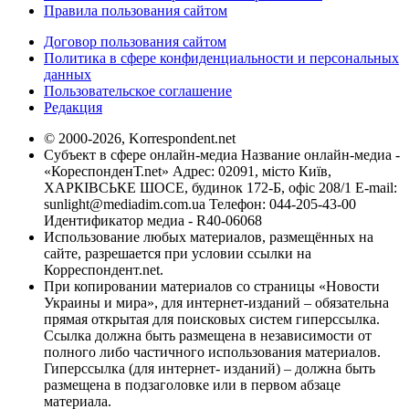
Правила пользования сайтом
Договор пользования сайтом
Политика в сфере конфиденциальности и персональных
данных
Пользовательское соглашение
Редакция
© 2000-2026, Korrespondent.net
Субъект в сфере онлайн-медиа Название онлайн-медиа -
«КореспонденТ.net» Адрес: 02091, місто Київ,
ХАРКІВСЬКЕ ШОСЕ, будинок 172-Б, офіс 208/1 E-mail:
sunlight@mediadim.com.ua
Телефон: 044-205-43-00
Идентификатор медиа - R40-06068
Использование любых материалов, размещённых на
сайте, разрешается при условии ссылки на
Корреспондент.net.
При копировании материалов со страницы «Новости
Украины и мира», для интернет-изданий – обязательна
прямая открытая для поисковых систем гиперссылка.
Ссылка должна быть размещена в независимости от
полного либо частичного использования материалов.
Гиперссылка (для интернет- изданий) – должна быть
размещена в подзаголовке или в первом абзаце
материала.