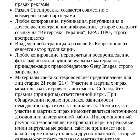
правах рекламы.
Раздел Спецпроекты создается совместно с
коммерческими партнерами.
Любое копирование, публикация, републикация и
другое распространение информации, которое содержит
ссылку на "Интерфакс-Украина", EPA / UPG, строго
воспрещается.
Владелец веб-страницы в разделе Я- Корреспондент
является автор публикации.
Любое копирование, перепечатка и воспроизведение
фотографий и/или аудиовизуальных материалов,
принадлежащих правообладателю Getty Images, строго
запрещено.
Материалы сайта korrespondent.net предназначены для
лиц старше 21 года (21+). Участие в азартных играх
может вызвать игровую зависимость. Соблюдайте
правила (принципы) ответственной игры. При
обнаружении первых признаков зависимости
немедленно обратитесь к специалисту. Помните, что
участие в азартных играх не может являться источником
доходов или альтернативой работе. Информационный
ресурс korrespondent.net не проводит игры на реальные
и/или виртуальные деньги, сайт не принимает ни в
какой форме оплату ставок и других платежей, которые
связаны/могут быть связаны с азартными играми,