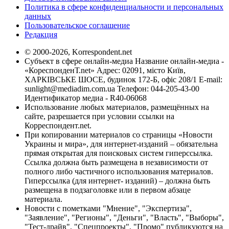
Политика в сфере конфиденциальности и персональных
данных
Пользовательское соглашение
Редакция
© 2000-2026, Korrespondent.net
Субъект в сфере онлайн-медиа Название онлайн-медиа -
«КореспонденТ.net» Адрес: 02091, місто Київ,
ХАРКІВСЬКЕ ШОСЕ, будинок 172-Б, офіс 208/1 E-mail:
sunlight@mediadim.com.ua
Телефон: 044-205-43-00
Идентификатор медиа - R40-06068
Использование любых материалов, размещённых на
сайте, разрешается при условии ссылки на
Корреспондент.net.
При копировании материалов со страницы «Новости
Украины и мира», для интернет-изданий – обязательна
прямая открытая для поисковых систем гиперссылка.
Ссылка должна быть размещена в независимости от
полного либо частичного использования материалов.
Гиперссылка (для интернет- изданий) – должна быть
размещена в подзаголовке или в первом абзаце
материала.
Новости с пометками "Мнение", "Экспертиза",
"Заявление", "Регионы", "Деньги", "Власть", "Выборы",
"Тест-драйв", "Спецпроекты", "Промо" публикуются на