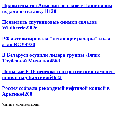
Правительство Армении во главе с Пашиняном
подало в отставку
11130
Появились спутниковые снимки складов
Wildberries
9026
РФ активизировала "летающие радары" из-за
атак ВСУ
4920
В Беларуси осудили лидера группы Ляпис
Трубецкой Михалка
4868
Польские F-16 перехватили российский самолет-
шпион над Балтикой
4683
Россия собрала рекордный нефтяной конвой в
Арктике
4208
Читать комментарии