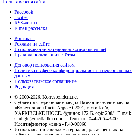
Полная версия сайта
Facebook
Twitter
RSS-ленты
E-mail рассылка
Контакты
Реклама на сайте
Использование материалов korrespondent.net
Правила пользования сайтом
Договор пользования сайтом
Политика в сфере конфиденциальности и персональных
данных
Пользовательское соглашение
Редакция
© 2000-2026, Korrespondent.net
Субъект в сфере онлайн-медиа Название онлайн-медиа -
«КореспонденТ.net» Адрес: 02091, місто Київ,
ХАРКІВСЬКЕ ШОСЕ, будинок 172-Б, офіс 208/1 E-mail:
sunlight@mediadim.com.ua
Телефон: 044-205-43-00
Идентификатор медиа - R40-06068
Использование любых материалов, размещённых на
сайте, разрешается при условии ссылки на