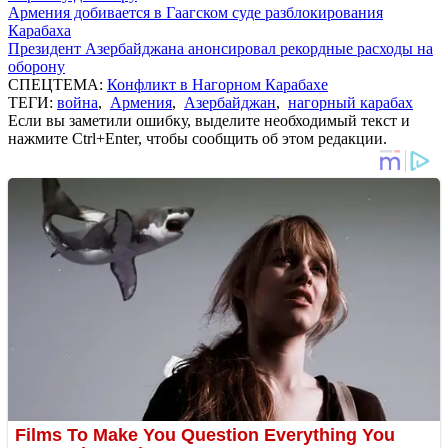
Армения добивается в Гаагском суде разблокирования
Карабаха
Президент Азербайджана анонсировал рекордные расходы на
оборону
СПЕЦТЕМА:
Конфликт в Нагорном Карабахе
ТЕГИ:
война
,
Армения
,
Азербайджан
,
нагорный карабах
Если вы заметили ошибку, выделите необходимый текст и
нажмите Ctrl+Enter, чтобы сообщить об этом редакции.