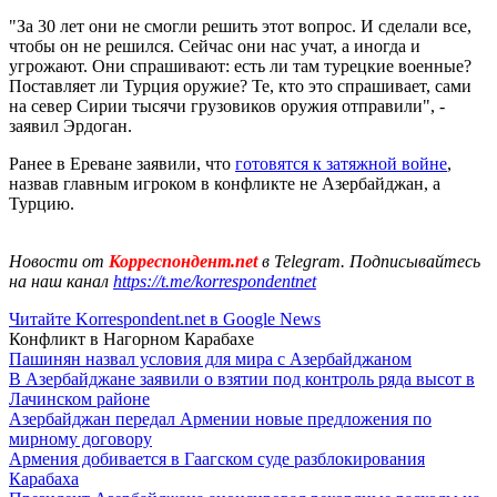
"За 30 лет они не смогли решить этот вопрос. И сделали все,
чтобы он не решился. Сейчас они нас учат, а иногда и
угрожают. Они спрашивают: есть ли там турецкие военные?
Поставляет ли Турция оружие? Те, кто это спрашивает, сами
на север Сирии тысячи грузовиков оружия отправили", -
заявил Эрдоган.
Ранее в Ереване заявили, что
готовятся к затяжной войне
,
назвав главным игроком в конфликте не Азербайджан, а
Турцию.
Новости от
Корреспондент.net
в Telegram. Подписывайтесь
на наш канал
https://t.me/korrespondentnet
Читайте Korrespondent.net в Google News
Конфликт в Нагорном Карабахе
Пашинян назвал условия для мира с Азербайджаном
В Азербайджане заявили о взятии под контроль ряда высот в
Лачинском районе
Азербайджан передал Армении новые предложения по
мирному договору
Армения добивается в Гаагском суде разблокирования
Карабаха