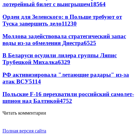
лотерейный билет с выигрышем
18564
Орден для Зеленского: в Польше требуют от
Туска завершить дело
11230
Молдова задействовала стратегический запас
воды из-за обмеления Днестра
6525
В Беларуси осудили лидера группы Ляпис
Трубецкой Михалка
6329
РФ активизировала "летающие радары" из-за
атак ВСУ
5114
Польские F-16 перехватили российский самолет-
шпион над Балтикой
4752
Читать комментарии
Полная версия сайта