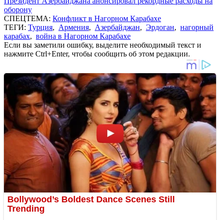
Президент Азербайджана анонсировал рекордные расходы на
оборону
СПЕЦТЕМА:
Конфликт в Нагорном Карабахе
ТЕГИ:
Турция
,
Армения
,
Азербайджан
,
Эрдоган
,
нагорный
карабах
,
война в Нагорном Карабахе
Если вы заметили ошибку, выделите необходимый текст и
нажмите Ctrl+Enter, чтобы сообщить об этом редакции.