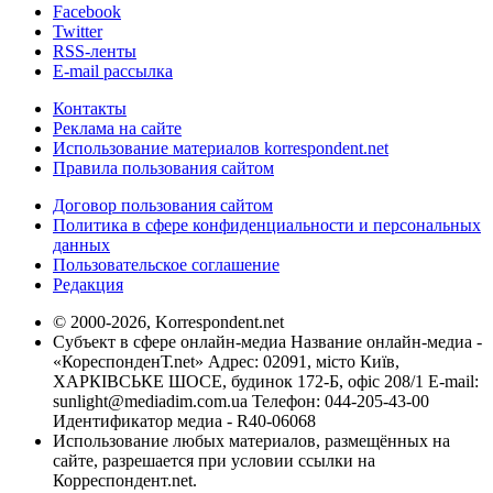
Facebook
Twitter
RSS-ленты
E-mail рассылка
Контакты
Реклама на сайте
Использование материалов korrespondent.net
Правила пользования сайтом
Договор пользования сайтом
Политика в сфере конфиденциальности и персональных
данных
Пользовательское соглашение
Редакция
© 2000-2026, Korrespondent.net
Субъект в сфере онлайн-медиа Название онлайн-медиа -
«КореспонденТ.net» Адрес: 02091, місто Київ,
ХАРКІВСЬКЕ ШОСЕ, будинок 172-Б, офіс 208/1 E-mail:
sunlight@mediadim.com.ua
Телефон: 044-205-43-00
Идентификатор медиа - R40-06068
Использование любых материалов, размещённых на
сайте, разрешается при условии ссылки на
Корреспондент.net.