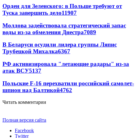
Орден для Зеленского: в Польше требуют от
Туска завершить дело
11907
Молдова задействовала стратегический запас
воды из-за обмеления Днестра
7089
В Беларуси осудили лидера группы Ляпис
Трубецкой Михалка
6367
РФ активизировала "летающие радары" из-за
атак ВСУ
5137
Польские F-16 перехватили российский самолет-
шпион над Балтикой
4762
Читать комментарии
Полная версия сайта
Facebook
Twitter