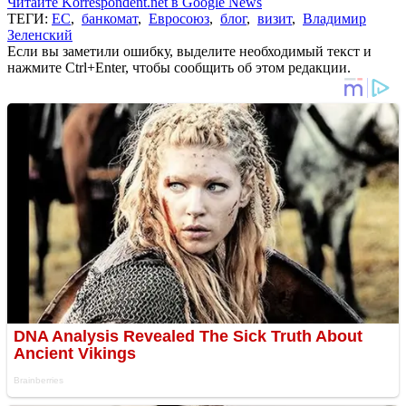
Читайте Korrespondent.net в Google News
ТЕГИ:
ЕС
,
банкомат
,
Евросоюз
,
блог
,
визит
,
Владимир
Зеленский
Если вы заметили ошибку, выделите необходимый текст и
нажмите Ctrl+Enter, чтобы сообщить об этом редакции.