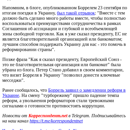
Напомним, в блоге, опубликованном Боррелем 23 сентября по
итогам поездки в Украину,
был такой отрывок
: "Вместе с тем
должно быть сделано много работы вместе, чтобы полностью
воспользоваться преимуществами сотрудничества в рамках
Соглашения об ассоциации и глубокой и всеобъемлющей
зоны свободной торговли. Как я уже сказал президенту, ЕС не
является благотворительной организацией или банкоматом;
лучшим способом поддержать Украину для нас - это помочь в
реформировании страны".
Позже фраза "Как я сказал президенту, Европейский Союз -
это не благотворительная организация или банкомат" была
убрана из блога. Петер Стано добавил в своем комментарии,
что визит Борреля в Украину "позволил донести ключевые
месседжи".
Ранее сообщалось, что
Боррель заявил о замедлении реформ в
Украине
. На смену "турборежиму" пришло падение темпа
реформ, а увольнения реформаторов стали тревожными
сигналами о готовности противостоять коррупции.
Новости от
Корреспондент.net
в Telegram. Подписывайтесь
на наш канал
https://t.me/korrespondentnet