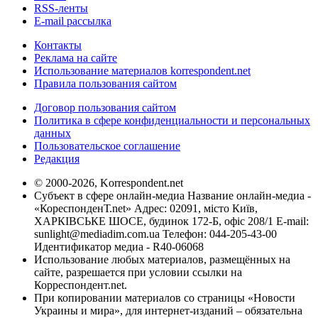
RSS-ленты
E-mail рассылка
Контакты
Реклама на сайте
Использование материалов korrespondent.net
Правила пользования сайтом
Договор пользования сайтом
Политика в сфере конфиденциальности и персональных
данных
Пользовательское соглашение
Редакция
© 2000-2026, Korrespondent.net
Субъект в сфере онлайн-медиа Название онлайн-медиа -
«КореспонденТ.net» Адрес: 02091, місто Київ,
ХАРКІВСЬКЕ ШОСЕ, будинок 172-Б, офіс 208/1 E-mail:
sunlight@mediadim.com.ua
Телефон: 044-205-43-00
Идентификатор медиа - R40-06068
Использование любых материалов, размещённых на
сайте, разрешается при условии ссылки на
Корреспондент.net.
При копировании материалов со страницы «Новости
Украины и мира», для интернет-изданий – обязательна