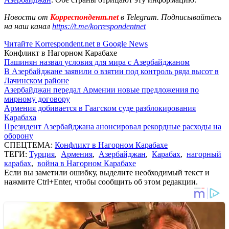
Новости от
Корреспондент.net
в Telegram. Подписывайтесь
на наш канал
https://t.me/korrespondentnet
Читайте Korrespondent.net в Google News
Конфликт в Нагорном Карабахе
Пашинян назвал условия для мира с Азербайджаном
В Азербайджане заявили о взятии под контроль ряда высот в
Лачинском районе
Азербайджан передал Армении новые предложения по
мирному договору
Армения добивается в Гаагском суде разблокирования
Карабаха
Президент Азербайджана анонсировал рекордные расходы на
оборону
СПЕЦТЕМА:
Конфликт в Нагорном Карабахе
ТЕГИ:
Турция
,
Армения
,
Азербайджан
,
Карабах
,
нагорный
карабах
,
война в Нагорном Карабахе
Если вы заметили ошибку, выделите необходимый текст и
нажмите Ctrl+Enter, чтобы сообщить об этом редакции.