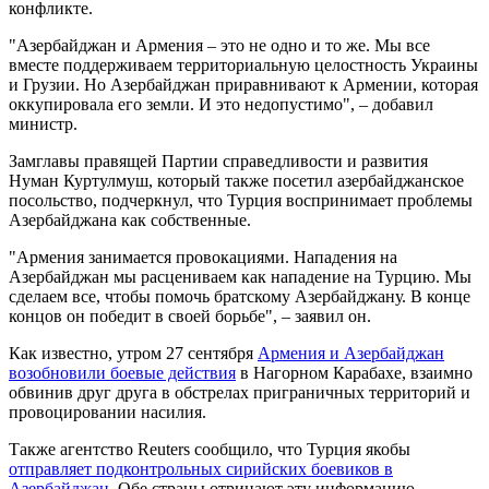
конфликте.
"Азербайджан и Армения – это не одно и то же. Мы все
вместе поддерживаем территориальную целостность Украины
и Грузии. Но Азербайджан приравнивают к Армении, которая
оккупировала его земли. И это недопустимо", – добавил
министр.
Замглавы правящей Партии справедливости и развития
Нуман Куртулмуш, который также посетил азербайджанское
посольство, подчеркнул, что Турция воспринимает проблемы
Азербайджана как собственные.
"Армения занимается провокациями. Нападения на
Азербайджан мы расцениваем как нападение на Турцию. Мы
сделаем все, чтобы помочь братскому Азербайджану. В конце
концов он победит в своей борьбе", – заявил он.
Как известно, утром 27 сентября
Армения и Азербайджан
возобновили боевые действия
в Нагорном Карабахе, взаимно
обвинив друг друга в обстрелах приграничных территорий и
провоцировании насилия.
Также агентство Reuters сообщило, что Турция якобы
отправляет подконтрольных сирийских боевиков в
Азербайджан
. Обе страны отрицают эту информацию.