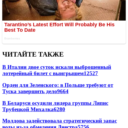
ЧИТАЙТЕ ТАКЖЕ
В Италии двое суток искали выброшенный
лотерейный билет с выигрышем
12527
Орден для Зеленского: в Польше требуют от
Туска завершить дело
9664
В Беларуси осудили лидера группы Ляпис
Трубецкой Михалка
6280
Молдова задействовала стратегический запас
воды из-за обмеления Днестра
5756