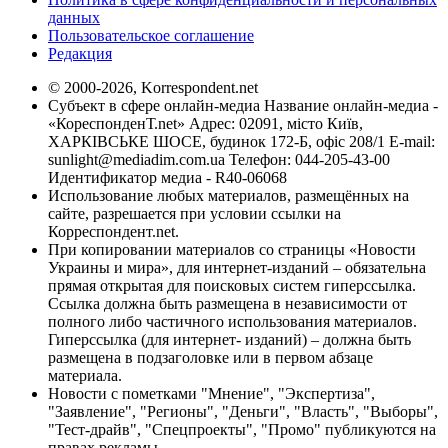
данных
Пользовательское соглашение
Редакция
© 2000-2026, Korrespondent.net
Субъект в сфере онлайн-медиа Название онлайн-медиа -
«КореспонденТ.net» Адрес: 02091, місто Київ,
ХАРКІВСЬКЕ ШОСЕ, будинок 172-Б, офіс 208/1 E-mail:
sunlight@mediadim.com.ua
Телефон: 044-205-43-00
Идентификатор медиа - R40-06068
Использование любых материалов, размещённых на
сайте, разрешается при условии ссылки на
Корреспондент.net.
При копировании материалов со страницы «Новости
Украины и мира», для интернет-изданий – обязательна
прямая открытая для поисковых систем гиперссылка.
Ссылка должна быть размещена в независимости от
полного либо частичного использования материалов.
Гиперссылка (для интернет- изданий) – должна быть
размещена в подзаголовке или в первом абзаце
материала.
Новости с пометками "Мнение", "Экспертиза",
"Заявление", "Регионы", "Деньги", "Власть", "Выборы",
"Тест-драйв", "Спецпроекты", "Промо" публикуются на
правах рекламы.