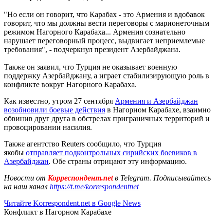
"Но если он говорит, что Карабах - это Армения и вдобавок
говорит, что мы должны вести переговоры с марионеточным
режимом Нагорного Карабаха... Армения сознательно
нарушает переговорный процесс, выдвигает неприемлемые
требования", - подчеркнул президент Азербайджана.
Также он заявил, что Турция не оказывает военную
поддержку Азербайджану, а играет стабилизирующую роль в
конфликте вокруг Нагорного Карабаха.
Как известно, утром 27 сентября
Армения и Азербайджан
возобновили боевые действия
в Нагорном Карабахе, взаимно
обвинив друг друга в обстрелах приграничных территорий и
провоцировании насилия.
Также агентство Reuters сообщило, что Турция
якобы
отправляет подконтрольных сирийских боевиков в
Азербайджан
. Обе страны отрицают эту информацию.
Новости от
Корреспондент.net
в Telegram. Подписывайтесь
на наш канал
https://t.me/korrespondentnet
Читайте Korrespondent.net в Google News
Конфликт в Нагорном Карабахе