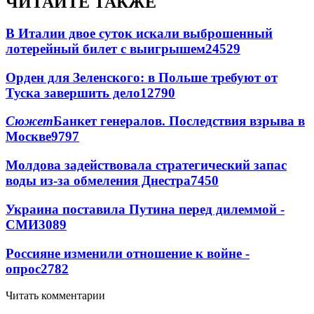
ЧИТАЙТЕ ТАКЖЕ
В Италии двое суток искали выброшенный
лотерейный билет с выигрышем
24529
Орден для Зеленского: в Польше требуют от
Туска завершить дело
12790
Сюжет
Банкет генералов. Последствия взрыва в
Москве
9797
Молдова задействовала стратегический запас
воды из-за обмеления Днестра
7450
Украина поставила Путина перед дилеммой -
СМИ
3089
Россияне изменили отношение к войне -
опрос
2782
Читать комментарии