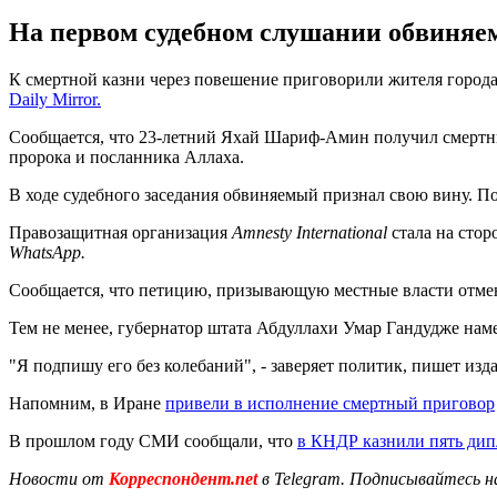
На первом судебном слушании обвиняем
К смертной казни через повешение приговорили жителя города
Daily Mirror.
Сообщается, что 23-летний Яхай Шариф-Амин получил смертны
пророка и посланника Аллаха.
В ходе судебного заседания обвиняемый признал свою вину. По
Правозащитная организация
Amnesty International
стала на стор
WhatsApp.
Сообщается, что петицию, призывающую местные власти отмени
Тем не менее, губернатор штата Абдуллахи Умар Гандудже наме
"Я подпишу его без колебаний", - заверяет политик, пишет изд
Напомним, в Иране
привели в исполнение смертный приговор
В прошлом году СМИ сообщали, что
в КНДР казнили пять дип
Новости от
Корреспондент.net
в Telegram. Подписывайтесь н