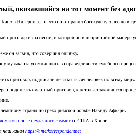
ый, оказавшийся на тот момент без адво
 Кано в Нигерии за то, что он отправил богохульную песню в г
й приговор из-за песни, в которой он в непристойной манере 
зже он заявил, что совершил ошибку.
ону музыканта усомнившись в справедливости судебного процес
ть приговор, подписали десятки тысяч человек по всему миру.
рен подписать смертный приговор, как только закончится проце
ание.
чемпиону страны по греко-римской борьбе Навиду Афкари.
ломатов после неудачного саммита
с США в Ханое.
а наш канал
https://t.me/korrespondentnet