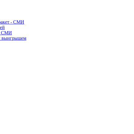
ракет - СМИ
лей
- СМИ
 с выигрышем