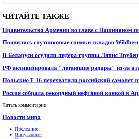
ЧИТАЙТЕ ТАКЖЕ
Правительство Армении во главе с Пашиняном по
Появились спутниковые снимки складов Wildberr
В Беларуси осудили лидера группы Ляпис Трубе
РФ активизировала "летающие радары" из-за а
Польские F-16 перехватили российский самолет-
Россия собрала рекордный нефтяной конвой в Ар
Читать комментарии
Новости мира
Последние
Популярные