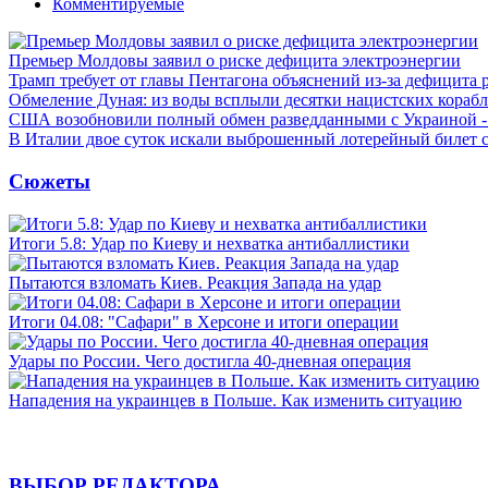
Комментируемые
Премьер Молдовы заявил о риске дефицита электроэнергии
Трамп требует от главы Пентагона объяснений из-за дефицита 
Обмеление Дуная: из воды всплыли десятки нацистских кораб
США возобновили полный обмен разведданными с Украиной 
В Италии двое суток искали выброшенный лотерейный билет
Сюжеты
Итоги 5.8: Удар по Киеву и нехватка антибаллистики
Пытаются взломать Киев. Реакция Запада на удар
Итоги 04.08: "Сафари" в Херсоне и итоги операции
Удары по России. Чего достигла 40-дневная операция
Нападения на украинцев в Польше. Как изменить ситуацию
ВЫБОР РЕДАКТОРА