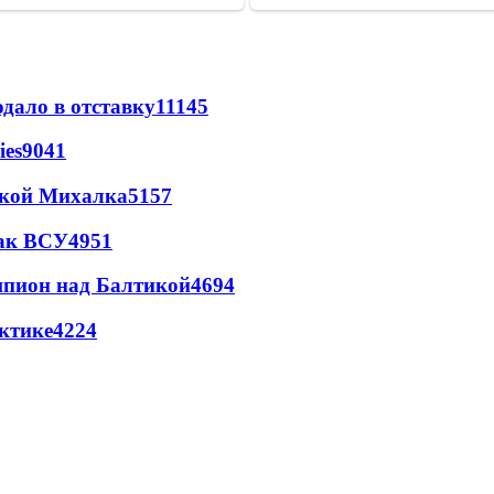
дало в отставку
11145
ies
9041
цкой Михалка
5157
так ВСУ
4951
шпион над Балтикой
4694
ктике
4224