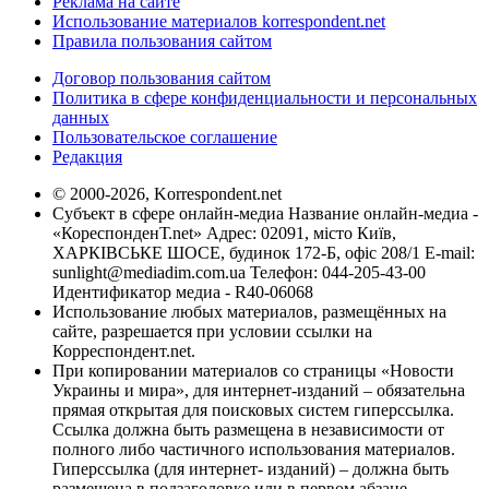
Реклама на сайте
Использование материалов korrespondent.net
Правила пользования сайтом
Договор пользования сайтом
Политика в сфере конфиденциальности и персональных
данных
Пользовательское соглашение
Редакция
© 2000-2026, Korrespondent.net
Субъект в сфере онлайн-медиа Название онлайн-медиа -
«КореспонденТ.net» Адрес: 02091, місто Київ,
ХАРКІВСЬКЕ ШОСЕ, будинок 172-Б, офіс 208/1 E-mail:
sunlight@mediadim.com.ua
Телефон: 044-205-43-00
Идентификатор медиа - R40-06068
Использование любых материалов, размещённых на
сайте, разрешается при условии ссылки на
Корреспондент.net.
При копировании материалов со страницы «Новости
Украины и мира», для интернет-изданий – обязательна
прямая открытая для поисковых систем гиперссылка.
Ссылка должна быть размещена в независимости от
полного либо частичного использования материалов.
Гиперссылка (для интернет- изданий) – должна быть
размещена в подзаголовке или в первом абзаце