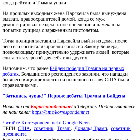
когда рейтинги Трампа упали.
На прошлых выходных жена Парскейла была вынуждена
вызвать правоохранителей домой, когда ее муж
демонстрировал неадекватное поведение и намекал на
попытки суицида с заряженным пистолетом.
Тогда полиция заставила Парскейла выйти из дома, после
чего его госпитализировали согласно Закону Бейкера,
позволяющему принудительно удерживать людей, которые
считаются угрозой для себя или других.
Напомним, что ранее
Байден победил Трампа на первых
дебатах
. Большинство респондентов заявили, что нападки
бывшего вице-президента на нынешнего главу США были
справедливыми.
"Заткнись, чувак!" Первые дебаты Трампа и Байдена
Новости от
Корреспондент.net
в Telegram. Подписывайтесь
на наш канал
https://t.me/korrespondentnet
Читайте Korrespondent.net в Google News
ТЕГИ:
США
,
советник
,
Трамп
,
Дональд Трамп
,
советник
президента
Если вы заметили ошибку, выделите необходимый текст и