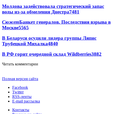
Молдова задействовала стратегический запас
воды из-за обмеления Днестра
7481
Сюжет
Банкет генералов. Последствия взрыва в
Москве
5565
В Беларуси осудили лидера группы Ляпис
Трубецкой Михалка
4840
В РФ горит очередной склад Wildberries
3882
Читать комментарии
Полная версия сайта
Facebook
Twitter
RSS-ленты
E-mail рассылка
Контакты