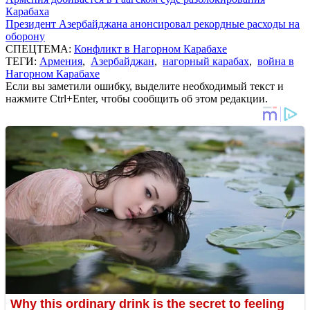
Карабаха
Президент Азербайджана анонсировал рекордные расходы на
оборону
СПЕЦТЕМА:
Конфликт в Нагорном Карабахе
ТЕГИ:
Армения
,
Азербайджан
,
нагорный карабах
,
война в
Нагорном Карабахе
Если вы заметили ошибку, выделите необходимый текст и
нажмите Ctrl+Enter, чтобы сообщить об этом редакции.