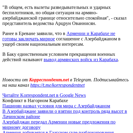
"В общем, есть вылеты разведывательных и ударных
беспилотников, но общая ситуация на армяно-
азербайджанской границе относительно спокойная", - сказал
представитель ведомства Арцрун Ованнисян.
Ранее в Ереване заявили, что в
Армении и Карабахе не
готовы заключать мирное
соглашение с Азербайджаном в
ущерб своим национальным интересам.
В Баку единственным условием прекращения военных
действий называют
вывод армянских войск из Карабаха
.
Новости от
Корреспондент.net
в Telegram. Подписывайтесь
на наш канал
https://t.me/korrespondentnet
Читайте Korrespondent.net в Google News
Конфликт в Нагорном Карабахе
Пашинян назвал условия для мира с Азербайджаном
В Азербайджане заявили о взятии под контроль ряда высот в
Лачинском районе
Азербайджан передал Армении новые предложения по
мирному договору
Армения добивается в Гаагском суде разблокирования