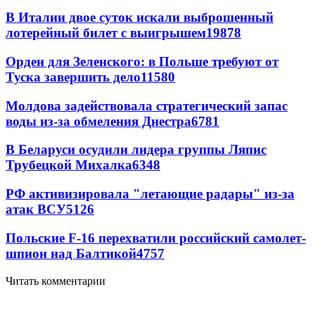
В Италии двое суток искали выброшенный
лотерейный билет с выигрышем
19878
Орден для Зеленского: в Польше требуют от
Туска завершить дело
11580
Молдова задействовала стратегический запас
воды из-за обмеления Днестра
6781
В Беларуси осудили лидера группы Ляпис
Трубецкой Михалка
6348
РФ активизировала "летающие радары" из-за
атак ВСУ
5126
Польские F-16 перехватили российский самолет-
шпион над Балтикой
4757
Читать комментарии