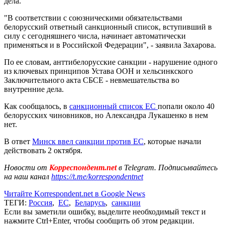
дела.
"В соответствии с союзническими обязательствами
белорусский ответный санкционный список, вступивший в
силу с сегодняшнего числа, начинает автоматически
применяться и в Российской Федерации", - заявила Захарова.
По ее словам, анттибелорусские санкции - нарушение одного
из ключевых принципов Устава ООН и хельсинкского
Заключительного акта СБСЕ - невмешательства во
внутренние дела.
Как сообщалось, в
санкционный список ЕС
попали около 40
белорусских чиновников, но Александра Лукашенко в нем
нет.
В ответ
Минск ввел санкции против ЕС
, которые начали
действовать 2 октября.
Новости от
Корреспондент.net
в Telegram. Подписывайтесь
на наш канал
https://t.me/korrespondentnet
Читайте Korrespondent.net в Google News
ТЕГИ:
Россия
,
ЕС
,
Беларусь
,
санкции
Если вы заметили ошибку, выделите необходимый текст и
нажмите Ctrl+Enter, чтобы сообщить об этом редакции.