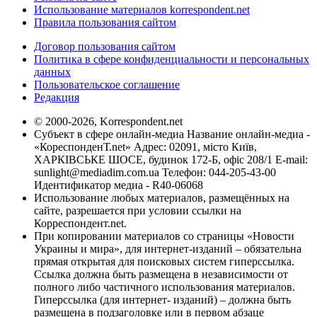
Использование материалов korrespondent.net
Правила пользования сайтом
Договор пользования сайтом
Политика в сфере конфиденциальности и персональных
данных
Пользовательское соглашение
Редакция
© 2000-2026, Korrespondent.net
Субъект в сфере онлайн-медиа Название онлайн-медиа -
«КореспонденТ.net» Адрес: 02091, місто Київ,
ХАРКІВСЬКЕ ШОСЕ, будинок 172-Б, офіс 208/1 E-mail:
sunlight@mediadim.com.ua
Телефон: 044-205-43-00
Идентификатор медиа - R40-06068
Использование любых материалов, размещённых на
сайте, разрешается при условии ссылки на
Корреспондент.net.
При копировании материалов со страницы «Новости
Украины и мира», для интернет-изданий – обязательна
прямая открытая для поисковых систем гиперссылка.
Ссылка должна быть размещена в независимости от
полного либо частичного использования материалов.
Гиперссылка (для интернет- изданий) – должна быть
размещена в подзаголовке или в первом абзаце