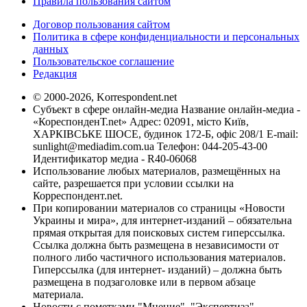
Правила пользования сайтом
Договор пользования сайтом
Политика в сфере конфиденциальности и персональных
данных
Пользовательское соглашение
Редакция
© 2000-2026, Korrespondent.net
Субъект в сфере онлайн-медиа Название онлайн-медиа -
«КореспонденТ.net» Адрес: 02091, місто Київ,
ХАРКІВСЬКЕ ШОСЕ, будинок 172-Б, офіс 208/1 E-mail:
sunlight@mediadim.com.ua
Телефон: 044-205-43-00
Идентификатор медиа - R40-06068
Использование любых материалов, размещённых на
сайте, разрешается при условии ссылки на
Корреспондент.net.
При копировании материалов со страницы «Новости
Украины и мира», для интернет-изданий – обязательна
прямая открытая для поисковых систем гиперссылка.
Ссылка должна быть размещена в независимости от
полного либо частичного использования материалов.
Гиперссылка (для интернет- изданий) – должна быть
размещена в подзаголовке или в первом абзаце
материала.
Новости с пометками "Мнение", "Экспертиза",