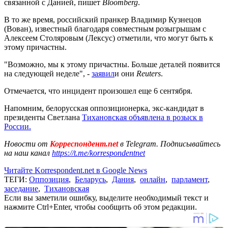
связанной с Данией, пишет
Bloomberg
.
В то же время, российский пранкер Владимир Кузнецов
(Вован), известный благодаря совместным розыгрышам с
Алексеем Столяровым (Лексус) отметили, что могут быть к
этому причастны.
"Возможно, мы к этому причастны. Больше деталей появится
на следующей неделе", -
заявил
и они
Reuters
.
Отмечается, что инцидент произошел еще 6 сентября.
Напомним, белорусская оппозиционерка, экс-кандидат в
президенты Светлана
Тихановская объявлена в розыск в
России.
Новости от
Корреспондент.net
в Telegram. Подписывайтесь
на наш канал
https://t.me/korrespondentnet
Читайте Korrespondent.net в Google News
ТЕГИ:
Оппозиция
,
Беларусь
,
Дания
,
онлайн
,
парламент
,
заседание
,
Тихановская
Если вы заметили ошибку, выделите необходимый текст и
нажмите Ctrl+Enter, чтобы сообщить об этом редакции.