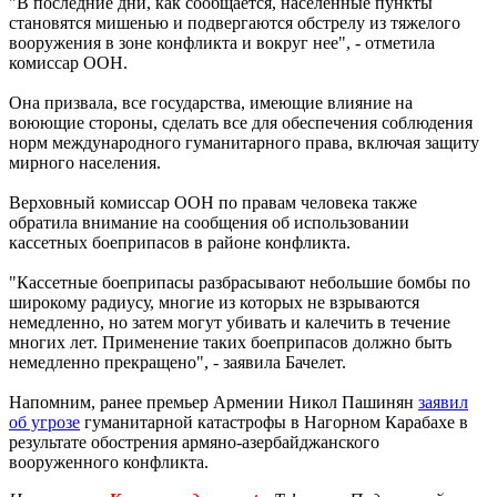
"В последние дни, как сообщается, населенные пункты
становятся мишенью и подвергаются обстрелу из тяжелого
вооружения в зоне конфликта и вокруг нее", - отметила
комиссар ООН.
Она призвала, все государства, имеющие влияние на
воюющие стороны, сделать все для обеспечения соблюдения
норм международного гуманитарного права, включая защиту
мирного населения.
Верховный комиссар ООН по правам человека также
обратила внимание на сообщения об использовании
кассетных боеприпасов в районе конфликта.
"Кассетные боеприпасы разбрасывают небольшие бомбы по
широкому радиусу, многие из которых не взрываются
немедленно, но затем могут убивать и калечить в течение
многих лет. Применение таких боеприпасов должно быть
немедленно прекращено", - заявила Бачелет.
Напомним, ранее премьер Армении Никол Пашинян
заявил
об угрозе
гуманитарной катастрофы в Нагорном Карабахе в
результате обострения армяно-азербайджанского
вооруженного конфликта.