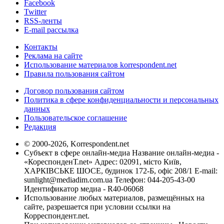
Facebook
Twitter
RSS-ленты
E-mail рассылка
Контакты
Реклама на сайте
Использование материалов korrespondent.net
Правила пользования сайтом
Договор пользования сайтом
Политика в сфере конфиденциальности и персональных
данных
Пользовательское соглашение
Редакция
© 2000-2026, Korrespondent.net
Субъект в сфере онлайн-медиа Название онлайн-медиа -
«КореспонденТ.net» Адрес: 02091, місто Київ,
ХАРКІВСЬКЕ ШОСЕ, будинок 172-Б, офіс 208/1 E-mail:
sunlight@mediadim.com.ua
Телефон: 044-205-43-00
Идентификатор медиа - R40-06068
Использование любых материалов, размещённых на
сайте, разрешается при условии ссылки на
Корреспондент.net.