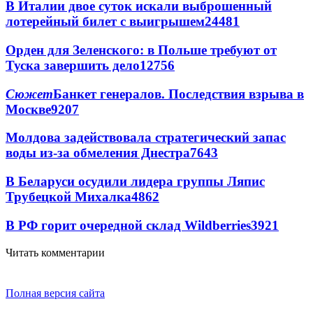
В Италии двое суток искали выброшенный
лотерейный билет с выигрышем
24481
Орден для Зеленского: в Польше требуют от
Туска завершить дело
12756
Сюжет
Банкет генералов. Последствия взрыва в
Москве
9207
Молдова задействовала стратегический запас
воды из-за обмеления Днестра
7643
В Беларуси осудили лидера группы Ляпис
Трубецкой Михалка
4862
В РФ горит очередной склад Wildberries
3921
Читать комментарии
Полная версия сайта