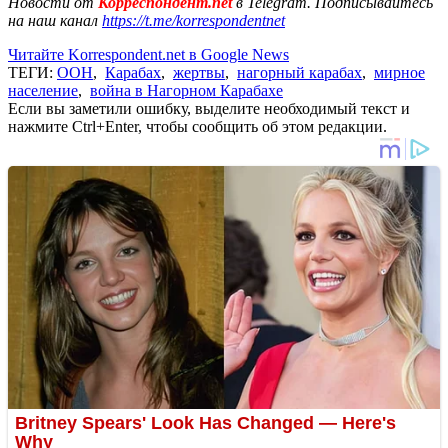
Новости от
Корреспондент.net
в Telegram. Подписывайтесь
на наш канал
https://t.me/korrespondentnet
Читайте Korrespondent.net в Google News
ТЕГИ:
ООН
,
Карабах
,
жертвы
,
нагорный карабах
,
мирное
население
,
война в Нагорном Карабахе
Если вы заметили ошибку, выделите необходимый текст и
нажмите Ctrl+Enter, чтобы сообщить об этом редакции.