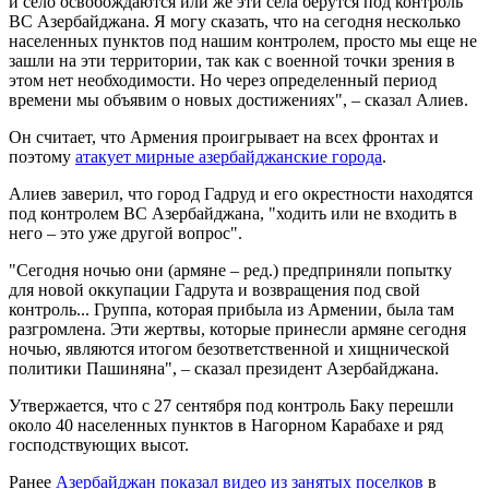
и село освобождаются или же эти села берутся под контроль
ВС Азербайджана. Я могу сказать, что на сегодня несколько
населенных пунктов под нашим контролем, просто мы еще не
зашли на эти территории, так как с военной точки зрения в
этом нет необходимости. Но через определенный период
времени мы объявим о новых достижениях", – сказал Алиев.
Он считает, что Армения проигрывает на всех фронтах и
поэтому
атакует мирные азербайджанские города
.
Алиев заверил, что город Гадруд и его окрестности находятся
под контролем ВС Азербайджана, "ходить или не входить в
него – это уже другой вопрос".
"Сегодня ночью они (армяне – ред.) предприняли попытку
для новой оккупации Гадрута и возвращения под свой
контроль... Группа, которая прибыла из Армении, была там
разгромлена. Эти жертвы, которые принесли армяне сегодня
ночью, являются итогом безответственной и хищнической
политики Пашиняна", – сказал президент Азербайджана.
Утвержается, что с 27 сентября под контроль Баку перешли
около 40 населенных пунктов в Нагорном Карабахе и ряд
господствующих высот.
Ранее
Азербайджан показал видео из занятых поселков
в