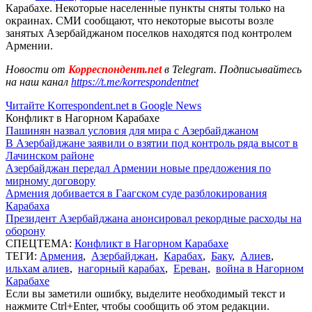
Карабахе. Некоторые населенные пункты сняты только на
окраинах. СМИ сообщают, что некоторые высоты возле
занятых Азербайджаном поселков находятся под контролем
Армении.
Новости от
Корреспондент.net
в Telegram. Подписывайтесь
на наш канал
https://t.me/korrespondentnet
Читайте Korrespondent.net в Google News
Конфликт в Нагорном Карабахе
Пашинян назвал условия для мира с Азербайджаном
В Азербайджане заявили о взятии под контроль ряда высот в
Лачинском районе
Азербайджан передал Армении новые предложения по
мирному договору
Армения добивается в Гаагском суде разблокирования
Карабаха
Президент Азербайджана анонсировал рекордные расходы на
оборону
СПЕЦТЕМА:
Конфликт в Нагорном Карабахе
ТЕГИ:
Армения
,
Азербайджан
,
Карабах
,
Баку
,
Алиев
,
ильхам алиев
,
нагорный карабах
,
Ереван
,
война в Нагорном
Карабахе
Если вы заметили ошибку, выделите необходимый текст и
нажмите Ctrl+Enter, чтобы сообщить об этом редакции.