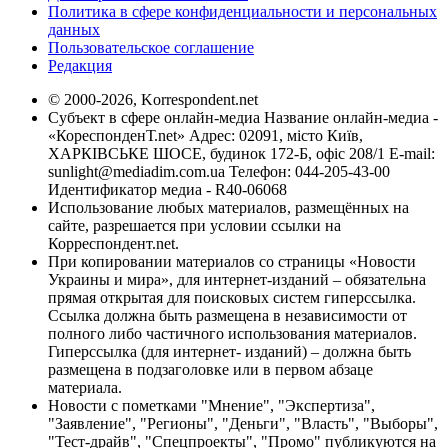
Политика в сфере конфиденциальности и персональных
данных
Пользовательское соглашение
Редакция
© 2000-2026, Korrespondent.net
Субъект в сфере онлайн-медиа Название онлайн-медиа -
«КореспонденТ.net» Адрес: 02091, місто Київ,
ХАРКІВСЬКЕ ШОСЕ, будинок 172-Б, офіс 208/1 E-mail:
sunlight@mediadim.com.ua
Телефон: 044-205-43-00
Идентификатор медиа - R40-06068
Использование любых материалов, размещённых на
сайте, разрешается при условии ссылки на
Корреспондент.net.
При копировании материалов со страницы «Новости
Украины и мира», для интернет-изданий – обязательна
прямая открытая для поисковых систем гиперссылка.
Ссылка должна быть размещена в независимости от
полного либо частичного использования материалов.
Гиперссылка (для интернет- изданий) – должна быть
размещена в подзаголовке или в первом абзаце
материала.
Новости с пометками "Мнение", "Экспертиза",
"Заявление", "Регионы", "Деньги", "Власть", "Выборы",
"Тест-драйв", "Спецпроекты", "Промо" публикуются на